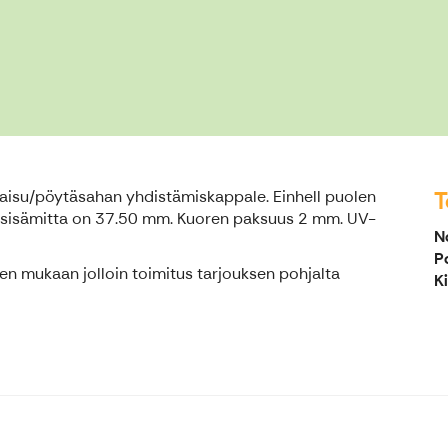
T
atkaisu/pöytäsahan yhdistämiskappale. Einhell puolen
n sisämitta on 37.50 mm. Kuoren paksuus 2 mm. UV-
N
P
n mukaan jolloin toimitus tarjouksen pohjalta
K