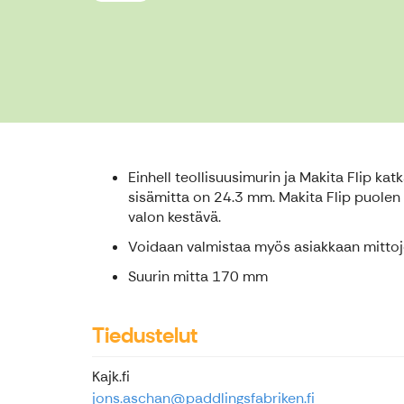
Einhell teollisuusimurin ja Makita Flip k
sisämitta on 24.3 mm. Makita Flip puole
valon kestävä.
Voidaan valmistaa myös asiakkaan mittoje
Suurin mitta 170 mm
Tiedustelut
Kajk.fi
jons.aschan@paddlingsfabriken.fi