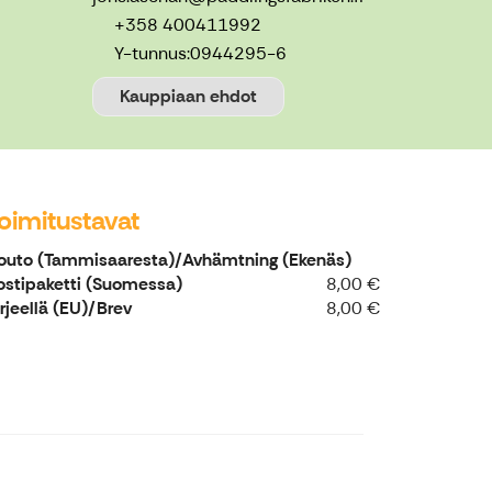
+358 400411992
Y-tunnus:
0944295-6
Kauppiaan ehdot
oimitustavat
outo (Tammisaaresta)/Avhämtning (Ekenäs)
ostipaketti (Suomessa)
8,00 €
irjeellä (EU)/Brev
8,00 €