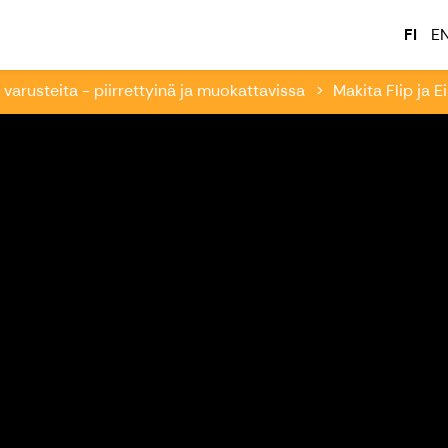
tatehdas - www.Kajk.fi
FI
E
 varusteita - piirrettyinä ja muokattavissa
Makita Flip ja 