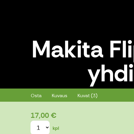
Makita Fli
yhd
Makita Flip ja Einhell imurin yhd
Osta
Kuvaus
Kuvat (3)
17,00 €
kpl