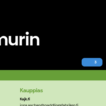
imurin
3
Kauppias
Kajk.fi
jons.aschan@paddlingsfabriken.fi