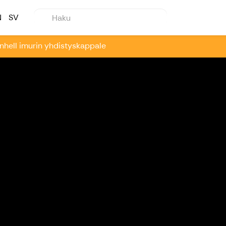
N
SV
Einhell imurin yhdistyskappale