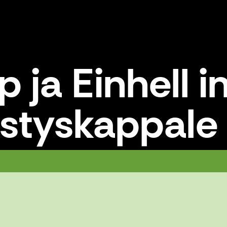
p ja Einhell 
istyskappale
istyskappale