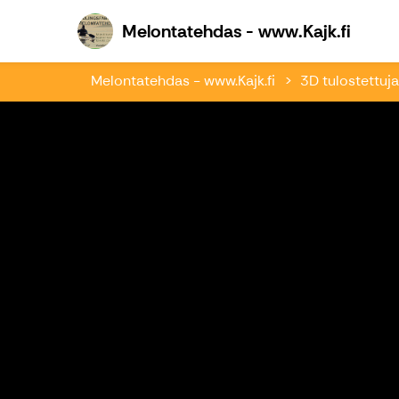
Melon
Melontatehdas - www.Kajk.fi
Melontatehdas - www.Kajk.fi
3D tulostettuja