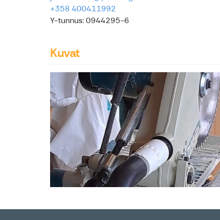
+358 400411992
Y-tunnus: 0944295-6
Kuvat