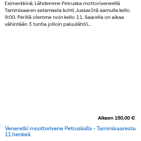
Esimerkkinä: Lähdemme Petruska mottoriveneellä
Tammisaaren satamasta kohti Jussarötä aamulla kello
9:00. Perillä olemme noin kello 11. Saarella on aikaa
vähintään 3 tuntia jolloin paluulähtö...
Alkaen
150,00 €
Veneretki moottorivene Petruskalla - Tammisaaresta
11 henkeä