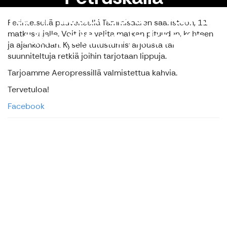
Tammisaaresta - valitse
Perinteisellä puuveneellä Tammisaaren saaristoon, 11
aika, pituus ja kohde
matkustajalle. Voit itse valita matkan pituuden, kohteen
ja ajankohdan. Kysele tutustumistarjousta tai
suunniteltuja retkiä joihin tarjotaan lippuja.
Tarjoamme Aeropressillä valmistettua kahvia.
Tervetuloa!
Facebook