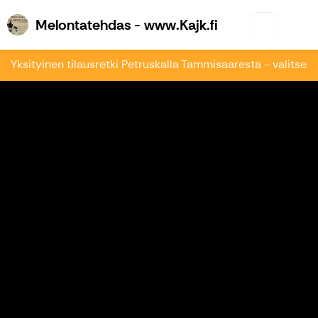
Melontatehdas 
Melontatehdas - www.Kajk.fi
Yksityinen tilausretki Petruskalla Tammisaaresta - valitse a
Edellinen
Seu