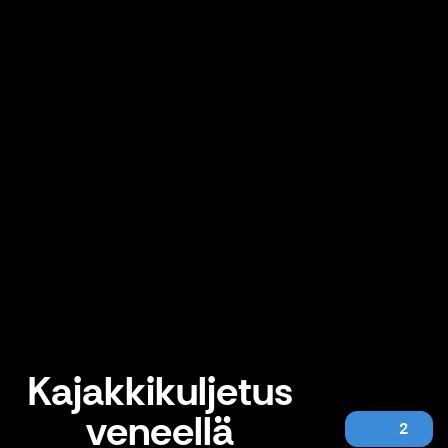
Kajakkikuljetus
veneellä
2
Kajakkikuljetus veneellä