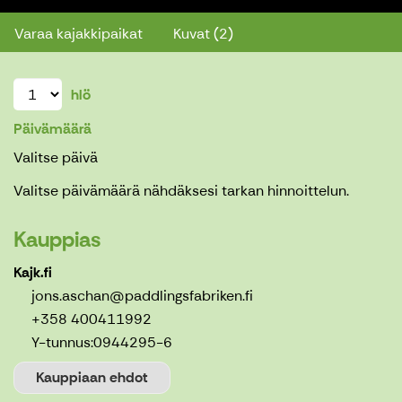
Varaa kajakkipaikat
Kuvat (2)
hlö
Päivämäärä
Valitse päivä
Valitse päivämäärä nähdäksesi tarkan hinnoittelun.
Kauppias
Kajk.fi
jons.aschan@paddlingsfabriken.fi
+358 400411992
Y-tunnus:
0944295-6
Kauppiaan ehdot