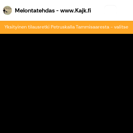
Melontatehdas 
Melontatehdas - www.Kajk.fi
Yksityinen tilausretki Petruskalla Tammisaaresta - valitse a