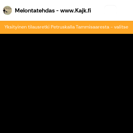
Melontatehdas 
Melontatehdas - www.Kajk.fi
Yksityinen tilausretki Petruskalla Tammisaaresta - valitse a