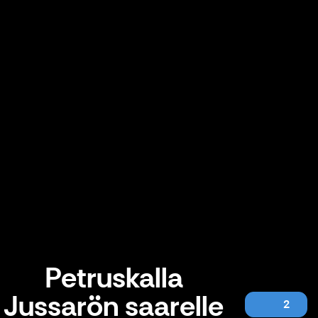
Petruskalla
Jussarön saarelle
2
Petruskalla Jussarön saarelle