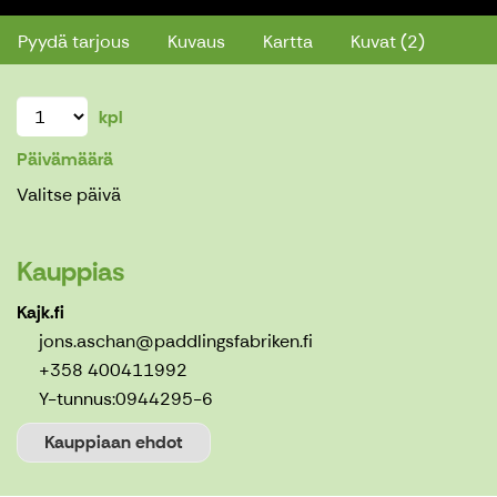
Pyydä tarjous
Kuvaus
Kartta
Kuvat (2)
kpl
Päivämäärä
Valitse päivä
Kauppias
Kajk.fi
jons.aschan@paddlingsfabriken.fi
+358 400411992
Y-tunnus:
0944295-6
Kauppiaan ehdot