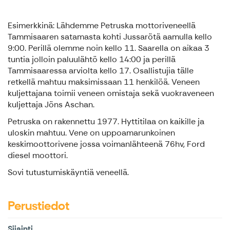
Esimerkkinä: Lähdemme Petruska mottoriveneellä
Tammisaaren satamasta kohti Jussarötä aamulla kello
9:00. Perillä olemme noin kello 11. Saarella on aikaa 3
tuntia jolloin paluulähtö kello 14:00 ja perillä
Tammisaaressa arviolta kello 17. Osallistujia tälle
retkellä mahtuu maksimissaan 11 henkilöä. Veneen
kuljettajana toimii veneen omistaja sekä vuokraveneen
kuljettaja Jöns Aschan.
Petruska on rakennettu 1977. Hyttitilaa on kaikille ja
uloskin mahtuu. Vene on uppoamarunkoinen
keskimoottorivene jossa voimanlähteenä 76hv, Ford
diesel moottori.
Sovi tutustumiskäyntiä veneellä.
Perustiedot
Sijainti