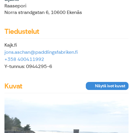
Raasepori
Norra strandgatan 6, 10600 Ekenäs
Tiedustelut
Kajk.fi
jons.aschan@paddlingsfabriken.fi
+358 400411992
Y-tunnus: 0944295-6
Kuvat
Näytä isot kuvat