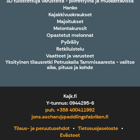
3D tulostettuja varusteita - piirrettyinä ja muokattavissa
Hanko
Kajakkivuokraukset
Majoitukset
Melontakurssit
Opastetut melonnat
Pyöräily
Retkiluistelu
Vaatteet ja varusteet
Yksityinen tilausretki Petruskalla Tammisaaresta - valitse
aika, pituus ja kohde
Kajk.fi
Y-tunnus: 0944295-6
puh. +358 400411992
jons.aschan@paddlingsfabriken.fi
Tilaus- ja peruutusehdot
Tietosuojaseloste
Evästeet