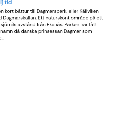
lj tid
en kort båttur till Dagmarspark, eller Källviken
 Dagmarskällan. Ett naturskönt område på ett
 sjömils avstånd från Ekenäs. Parken har fått
t namn då danska prinsessan Dagmar som
...