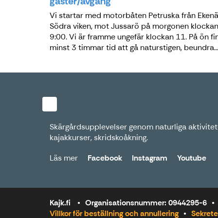
gäster/avgång
Vi startar med motorbåten Petruska från Ekenä
Södra viken, mot Jussarö på morgonen klocka
9:00. Vi är framme ungefär klockan 11. På ön fi
minst 3 timmar tid att gå naturstigen, beundra..
Skärgårdsupplevelser genom naturliga aktivitete
kajakkurser, skridskoåkning.
Läs mer
Facebook
Instagram
Youtube
Kajk.fi
Organisationsnummer: 0944295-6
Villkor för beställning och annullering
Sekrete