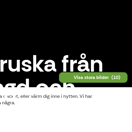
ruska från
ängd och
Visa stora bilder
(10)
äcket, eller värm dig inne i hytten. Vi har
a några.