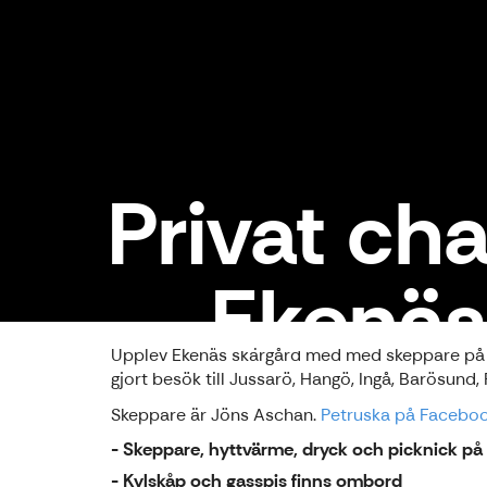
Privat ch
Ekenäs 
Upplev Ekenäs skärgård med med skeppare på trad
gjort besök till Jussarö, Hangö, Ingå, Barösund
Skeppare är Jöns Aschan.
Petruska på Facebo
- Skeppare, hyttvärme, dryck och picknick på
- Kylskåp och gasspis finns ombord