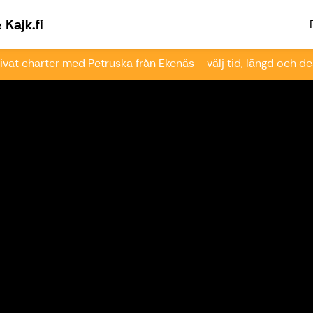
Välkommen till Paddlingsfabriken & Kajk.fi
Kajk.fi
ivat charter med Petruska från Ekenäs – välj tid, längd och de