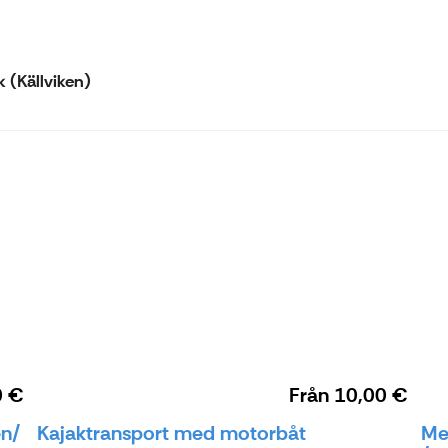
 (Källviken)
0 €
Från
10,00 €
en/
Kajaktransport med motorbåt
Med