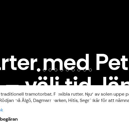
arter med Pet
– välj tid, l
itionell trämotorbåt. Flexibla rutter. Njut av solen uppe på d
destination.
, Rödjan på Älgö, Dagmarsparken, Hitis, Segelskär för att nämn
ok
 begäran