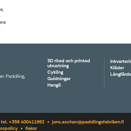
s,
n
nns
.
3D ritad och printad
Inkvarteri
utrustning
Kläder
Cykling
Långfärds
r. Paddling,
Guidningar
Hangö
tel. +358 400411992
jons.aschan@paddlingsfabriken.fi
sspolicy
Kakor