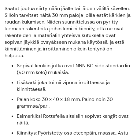
Saatat joutua siirtymään jäälle tai jäiden välillä kävellen.
Silloin tarvitset näitä 30 mm paloja joilla estät kärkien ja
raudan kulumisen. Niiden suunnittelussa on pyritty
luomaan rakenteita joihin lumi ei kiinnity, että ne ovat
rakenteiden ja materialin yhteisvaikutuksella ovat
sopivan jäykkiä pysyäkseen mukana käytössä, ja että
kiinnittäminen ja irroittaminen oikein tehtynä on
helppoa.
Sopivat kenkiin jotka ovat NNN BC side standardin
(40 mm kolo) mukaisia.
Lisäkärki joka toimii vipuna irroittaessa ja
kiinnittäessä.
Palan koko 30 x 40 x 18 mm. Paino noin 30
grammaa/pari.
Esimerkiksi Rottefella siteisiin sopivat kengät ovat
näitä.
Kiinnitys: Pyöristetty osa eteenpäin, maassa. Astu