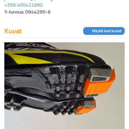
+358 400411992
Y-tunnus: 0944295-6
Kuvat
Näytä isot kuvat