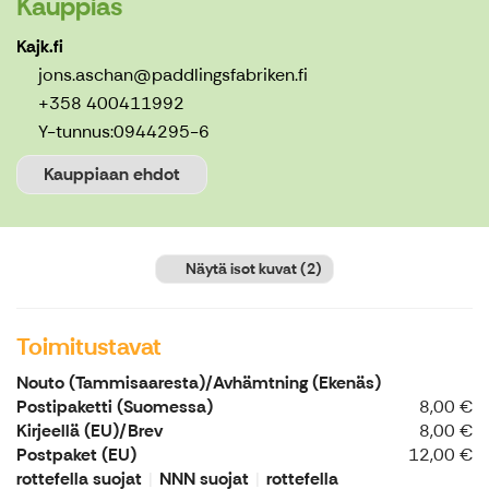
Kauppias
Kajk.fi
jons.aschan@paddlingsfabriken.fi
+358 400411992
Y-tunnus:
0944295-6
Kauppiaan ehdot
Näytä isot kuvat
(2)
Toimitustavat
Nouto (Tammisaaresta)/Avhämtning (Ekenäs)
Postipaketti (Suomessa)
8,00 €
Kirjeellä (EU)/Brev
8,00 €
Postpaket (EU)
12,00 €
rottefella suojat
NNN suojat
rottefella