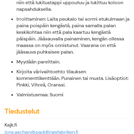
niin että lukitustappi uppoutuu ja lukittuu koloon
napsahduksella.
Irroittaminen: Laita peukalo tai sormi etukulmaan ja
paina poispäin kengästä, paina samalla palan
keskikohtaa niin että pala kaartuu kengästä
päispäin. Jääsauvalla painaminen, kengän ollessa
maassa on myös onnistunut. Vaarana on että
jääsauva puhkaisee palan.
Myydään pareittain.
Kirjoita värivaihtoehto tilauksen
kommenttikenttään. Punainen tai musta. Lisäoptiot:
Pinkki, Vihreä, Oranssi.
Valmistusmaa: Suomi
Tiedustelut
Kajk.fi
jons.aschan@paddlingsfabriken.fi