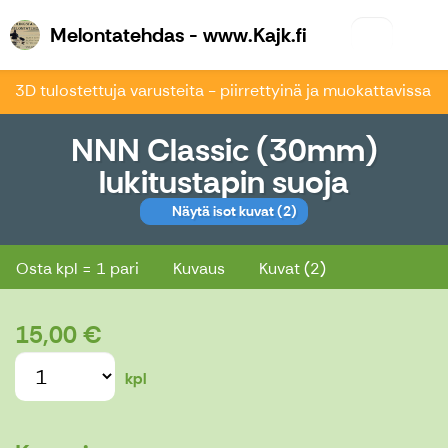
Melontatehdas 
Melontatehdas - www.Kajk.fi
3D tulostettuja varusteita - piirrettyinä ja muokattavissa
NNN Classic (30mm)
lukitustapin suoja
Näytä isot kuvat
(2)
NNN Classic (30mm) lukitustapin suoja
Osta kpl = 1 pari
Kuvaus
Kuvat (2)
15,00 €
kpl