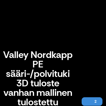
Valley Nordkapp
PE
sääri-/polvituki
3D tuloste
vanhan mallinen
tulostettu
2
Valley Nordkapp PE sääri-/polvituki 3D tuloste vanhan mallinen tulostettu