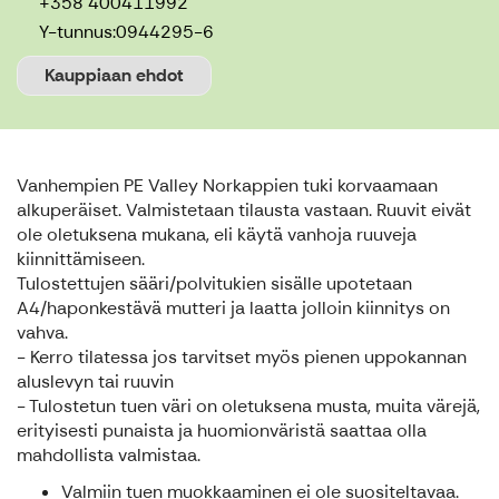
+358 400411992
Y-tunnus:
0944295-6
Kauppiaan ehdot
Vanhempien PE Valley Norkappien tuki korvaamaan
alkuperäiset. Valmistetaan tilausta vastaan. Ruuvit eivät
ole oletuksena mukana, eli käytä vanhoja ruuveja
kiinnittämiseen.
Tulostettujen sääri/polvitukien sisälle upotetaan
A4/haponkestävä mutteri ja laatta jolloin kiinnitys on
vahva.
- Kerro tilatessa jos tarvitset myös pienen uppokannan
aluslevyn tai ruuvin
- Tulostetun tuen väri on oletuksena musta, muita värejä,
erityisesti punaista ja huomionväristä saattaa olla
mahdollista valmistaa.
Valmiin tuen muokkaaminen ei ole suositeltavaa.