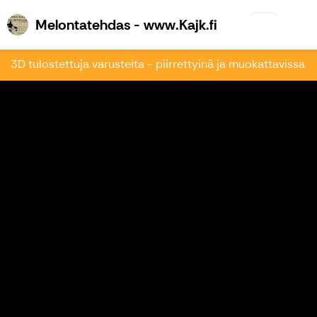
Melontatehdas 
Melontatehdas - www.Kajk.fi
3D tulostettuja varusteita - piirrettyinä ja muokattavissa