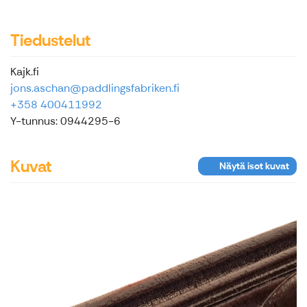
Tiedustelut
Kajk.fi
jons.aschan@paddlingsfabriken.fi
+358 400411992
Y-tunnus: 0944295-6
Kuvat
Näytä isot kuvat