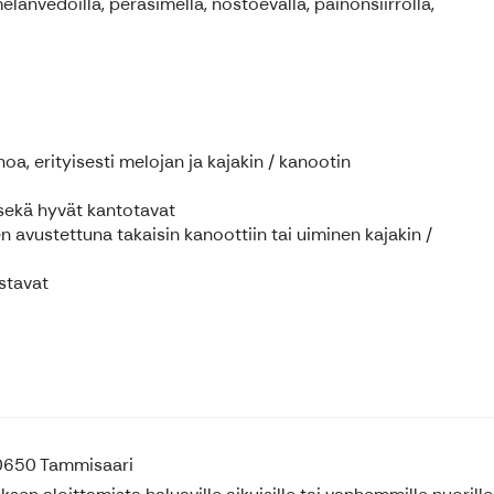
lanvedoilla, peräsimellä, nostoevällä, painonsiirrolla,
a, erityisesti melojan ja kajakin / kanootin
 sekä hyvät kantotavat
 avustettuna takaisin kanoottiin tai uiminen kajakin /
ustavat
10650 Tammisaari