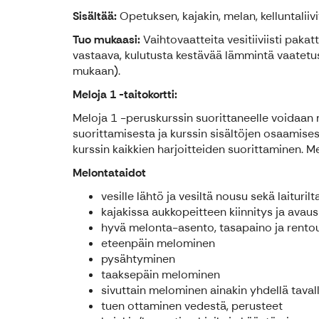
Sisältää:
Opetuksen, kajakin, melan, kelluntaliiv
Tuo mukaasi:
Vaihtovaatteita vesitiiviisti pakatt
vastaava, kulutusta kestävää lämmintä vaatetus
mukaan).
Meloja 1 -taitokortti:
Meloja 1 -peruskurssin suorittaneelle voidaan 
suorittamisesta ja kurssin sisältöjen osaamise
kurssin kaikkien harjoitteiden suorittaminen. M
Melontataidot
vesille lähtö ja vesiltä nousu sekä laituri
kajakissa aukkopeitteen kiinnitys ja avaus
hyvä melonta-asento, tasapaino ja rento
eteenpäin melominen
pysähtyminen
taaksepäin melominen
sivuttain melominen ainakin yhdellä taval
tuen ottaminen vedestä, perusteet