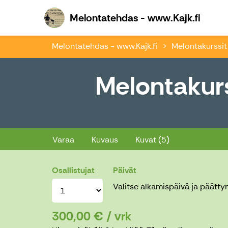
Melon
Melontatehdas - www.Kajk.fi
Melontatehdas - www.Kajk.fi
Melontakurssit
Melontakurs
Melontakurssi 5 + 5 tuntia (Melo
Varaa
Kuvaus
Kuvat (5)
Osallistujat
Päivät
Valitse alkamispäivä ja päätty
300,00 € / vrk