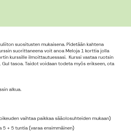
uliiton suositusten mukaisena. Pidetään kahtena
rssin suorittaneena voit anoa Meloja 1 korttia jolla
ortin kurssille ilmoittautuessasi. Kurssi vastaa ruotsin
Gul tasoa. Taidot voidaan todeta myös erikseen, ota
sin alkua.
oikeuden vaihtaa paikkaa sääolosuhteiden mukaan)
aa 5 + 5 tuntia (varaa ensimmäinen)