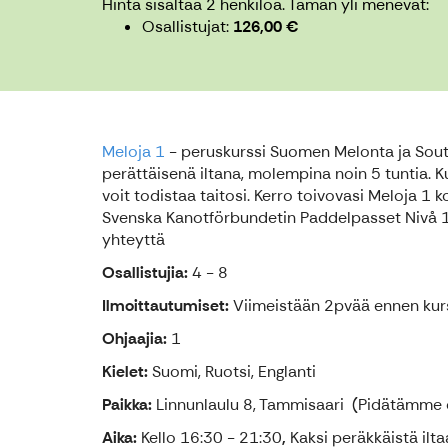
Hinta sisältää 2 henkilöä.
Tämän yli menevät:
Osallistujat
126,00 €
Meloja 1
- peruskurssi Suomen Melonta ja Sout
perättäisenä iltana, molempina noin 5 tuntia. Ku
voit todistaa taitosi. Kerro toivovasi Meloja 1 k
Svenska Kanotförbundetin Paddelpasset Nivå 1 
yhteyttä
Osallistujia:
4 - 8
Ilmoittautumiset:
Viimeistään 2pvää ennen kurs
Ohjaajia:
1
Kielet:
Suomi, Ruotsi, Englanti
Paikka:
Linnunlaulu 8, Tammisaari (Pidätämme 
Aika:
Kello 16:30 - 21:30
,
Kaksi peräkkäistä ilt