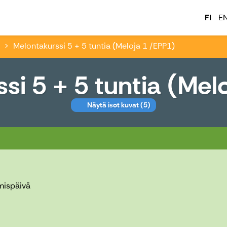
tatehdas - www.Kajk.fi
FI
E
Melontakurssi 5 + 5 tuntia (Meloja 1 /EPP1)
si 5 + 5 tuntia (Mel
Näytä isot kuvat
(5)
ja 1 /EPP1)
mispäivä