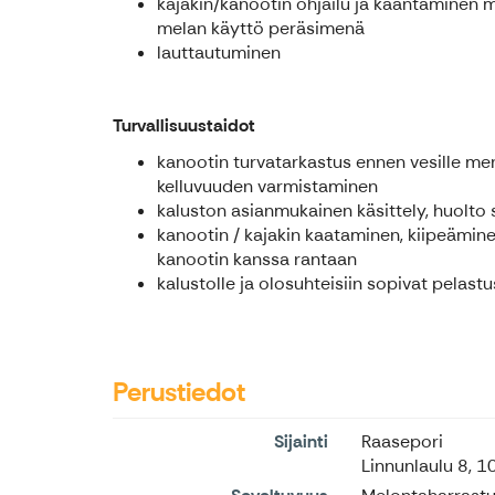
kajakin/kanootin ohjailu ja kääntäminen me
melan käyttö peräsimenä
lauttautuminen
Turvallisuustaidot
kanootin turvatarkastus ennen vesille meno
kelluvuuden varmistaminen
kaluston asianmukainen käsittely, huolto
kanootin / kajakin kaataminen, kiipeäminen
kanootin kanssa rantaan
kalustolle ja olosuhteisiin sopivat pelast
Perustiedot
Sijainti
Raasepori
Linnunlaulu 8, 