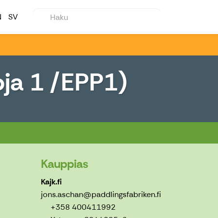
N
SV
oja 1 /EPP1)
Kauppias
Kajk.fi
jons.aschan@paddlingsfabriken.fi
+358 400411992