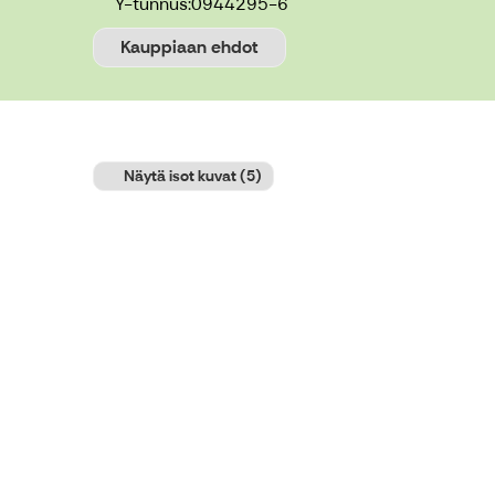
Y-tunnus:
0944295-6
Kauppiaan ehdot
Näytä isot kuvat
(5)