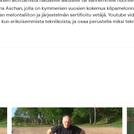
sen aloittamista haluaville aikuisille tai vanhemmille nuorille
öns Aschan, jolla on kymmenien vuosien kokemus kilpamelonnas
melontaliiton ja järjestelmän sertifioitu vetäjä. Youtube v
kun erikoisemmista tekniikoista, ja osaa perustella miksi tekni