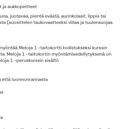
it ja aukkopeitteet
una, juotavaa, pientä evästä, aurinkolasit, lippis tai
ta (suosittelen taukovaatteeksi villaa ja tuulensuojaa
myöntää Meloja 1 -taitokortti todistukseksi kurssin
sta. Meloja 1 -taitokortin myöntämisedellytyksenä on
eloja 1 -peruskurssin sisältö
lta että luonnonrannasta
us
la