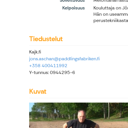
Soveltuvuus
Melontaharrastuk
Kelpoisuus
Kouluttaja on J
Hän on useamman 
perustekniikasta 
Tiedustelut
Kajk.fi
jons.aschan@paddlingsfabriken.fi
+358 400411992
Y-tunnus: 0944295-6
Kuvat