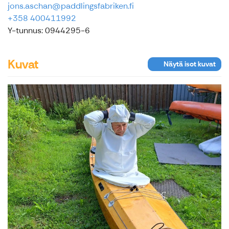
jons.aschan@paddlingsfabriken.fi
+358 400411992
Y-tunnus: 0944295-6
Kuvat
Näytä isot kuvat