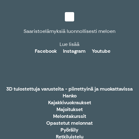
Saaristoelämyksiä luonnollisesti meloen
Lue lisää
Facebook
Instagram
Youtube
3D tulostettuja varusteita - piirrettyinä ja muokattavissa
Hanko
Kajakkivuokraukset
Majoitukset
Melontakurssit
Opastetut melonnat
Pyöräily
Retkiluistelu