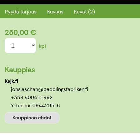
Pyydä tarjous
Kuvaus
Kuvat (2)
250,00 €
kpl
Kauppias
Kajk.fi
jons.aschan@paddlingsfabriken.fi
+358 400411992
Y-tunnus:
0944295-6
Kauppiaan ehdot