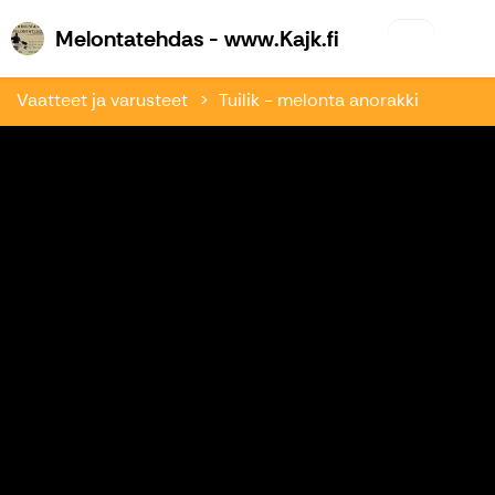
Melontatehdas 
Melontatehdas - www.Kajk.fi
Vaatteet ja varusteet
Tuilik - melonta anorakki