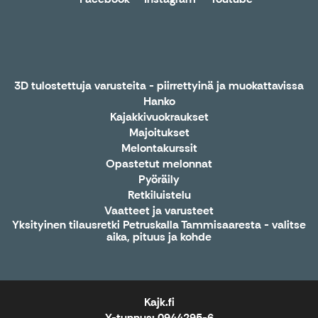
3D tulostettuja varusteita - piirrettyinä ja muokattavissa
Hanko
Kajakkivuokraukset
Majoitukset
Melontakurssit
Opastetut melonnat
Pyöräily
Retkiluistelu
Vaatteet ja varusteet
Yksityinen tilausretki Petruskalla Tammisaaresta - valitse
aika, pituus ja kohde
Kajk.fi
Y-tunnus: 0944295-6