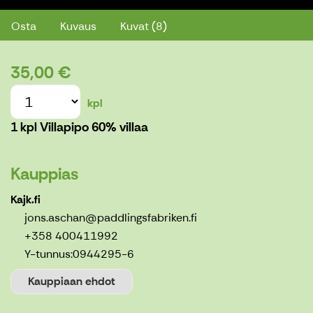
Osta
Kuvaus
Kuvat (8)
35,00 €
kpl
1 kpl Villapipo 60% villaa
Kauppias
Kajk.fi
jons.aschan@paddlingsfabriken.fi
+358 400411992
Y-tunnus:
0944295-6
Kauppiaan ehdot