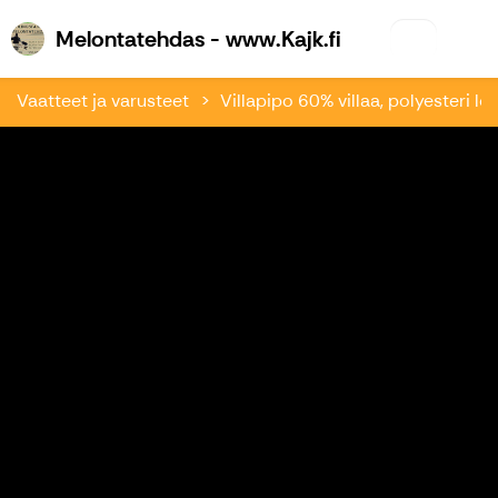
Melontatehdas 
Melontatehdas - www.Kajk.fi
Vaatteet ja varusteet
Villapipo 60% villaa, polyesteri 