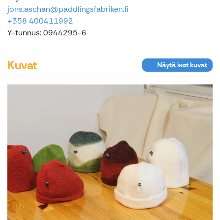
jons.aschan@paddlingsfabriken.fi
+358 400411992
Y-tunnus: 0944295-6
Kuvat
Näytä isot kuvat