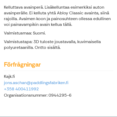
Kelluttava avainperä. Lisäkelluntaa esimerkiksi auton
avainperälle. Ei kelluta yhtä Abloy Classic avainta, siinä
rajoilla. Avaimen koon ja painosuhteen ollessa edullinen
voi painavampikin avain kellua tällä.
Valmistusmaa: Suomi.
Valmistustapa: 3D tuloste joustavalla, kuvimaisella
polyuretaanilla. Ontto sisältä.
Förfrågningar
Kajk.fi
jons.aschan@paddlingsfabriken.fi
+358 400411992
Organisationsnummer: 0944295-6