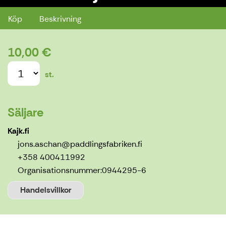
Köp
Beskrivning
10,00 €
st.
Säljare
Kajk.fi
jons.aschan@paddlingsfabriken.fi
+358 400411992
Organisationsnummer:
0944295-6
Handelsvillkor