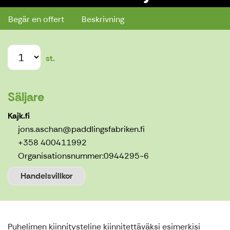
Begär en offert
Beskrivning
st.
Säljare
Kajk.fi
jons.aschan@paddlingsfabriken.fi
+358 400411992
Organisationsnummer:
0944295-6
Handelsvillkor
Puhelimen kiinnitysteline kiinnitettäväksi esimerkisi