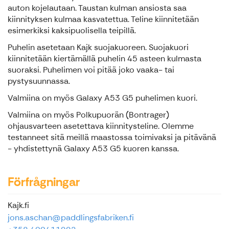
auton kojelautaan. Taustan kulman ansiosta saa
kiinnityksen kulmaa kasvatettua. Teline kiinnitetään
esimerkiksi kaksipuolisella teipillä.
Puhelin asetetaan Kajk suojakuoreen. Suojakuori
kiinnitetään kiertämällä puhelin 45 asteen kulmasta
suoraksi. Puhelimen voi pitää joko vaaka- tai
pystysuunnassa.
Valmiina on myös Galaxy A53 G5 puhelimen kuori.
Valmiina on myös Polkupuorän (Bontrager)
ohjausvarteen asetettava kiinnitysteline. Olemme
testanneet sitä meillä maastossa toimivaksi ja pitävänä
- yhdistettynä Galaxy A53 G5 kuoren kanssa.
Förfrågningar
Kajk.fi
jons.aschan@paddlingsfabriken.fi