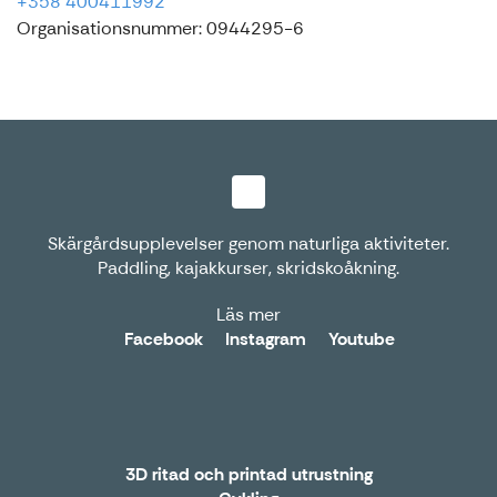
+358 400411992
Organisationsnummer: 0944295-6
Skärgårdsupplevelser genom naturliga aktiviteter.
Paddling, kajakkurser, skridskoåkning.
Läs mer
Facebook
Instagram
Youtube
3D ritad och printad utrustning