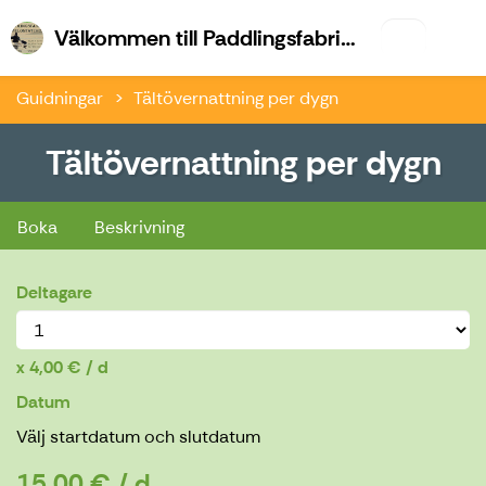
Vä
Välkommen till Paddlingsfabriken & Kajk.fi
Guidningar
Tältövernattning per dygn
Tältövernattning per dygn
Tältövernattning per dygn
Boka
Beskrivning
Deltagare
4,00 € / d
Datum
Välj startdatum och slutdatum
15,00 € / d