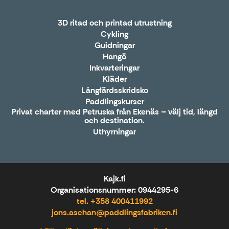
3D ritad och printad utrustning
Cykling
Guidningar
Hangö
Inkvarteringar
Kläder
Långfärdsskridsko
Paddlingskurser
Privat charter med Petruska från Ekenäs – välj tid, längd
och destination.
Uthyrningar
Kajk.fi
Organisationsnummer: 0944295-6
tel. +358 400411992
jons.aschan@paddlingsfabriken.fi