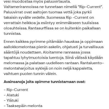
vesi muodostaa myös paluuvirtausta.
Valtamerirannoissa ne tunnetaan nimellä "Rip-Current".
Paluuvirrat ovat aaltojen tuomaa vettä joka pyrkii
takaisin syvälle vedelle. Suomessa Rip -Current on
verrattain heikkoa ja esiintyy enimmäkseen tuulisissa
olosuhteissa. Rantasurffissa se on kuitenkin paikallaan
tunnistaa.
Ennen kaikkea pyrimme pitämään hauskaa ja oppimaan
aallokkomelontaa pienin askelin, ohjatusti ja turvallisuus
sääntöjä noudattaen. Aloitamme rannassa jossa
tapahtuu lyhytmuotoisia luentoja. Siinä välissä käydään
melomassa ja palataan uudelleen rantaan. Rantaluento-
melontaharjoitus syklejä on noin neljä kappaletta,
vaihtuen puolen tunnin välein.
Avainsanoja joita opimme tunnistamaan ovat:
- Rip-Current
- Alatuki
- Ylätuki
- Taaksepäin melonta