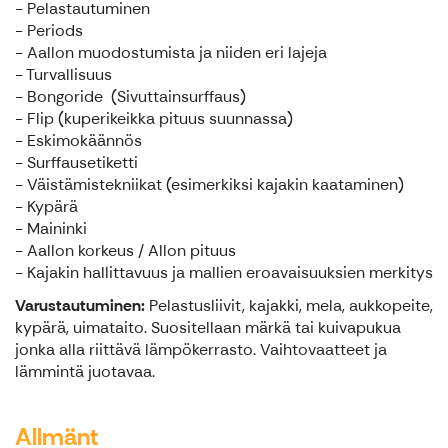
- Pelastautuminen
- Periods
- Aallon muodostumista ja niiden eri lajeja
- Turvallisuus
- Bongoride (Sivuttainsurffaus)
- Flip (kuperikeikka pituus suunnassa)
- Eskimokäännös
- Surffausetiketti
- Väistämistekniikat (esimerkiksi kajakin kaataminen)
- Kypärä
- Maininki
- Aallon korkeus / Allon pituus
- Kajakin hallittavuus ja mallien eroavaisuuksien merkitys
Varustautuminen:
Pelastusliivit, kajakki, mela, aukkopeite,
kypärä, uimataito. Suositellaan märkä tai kuivapukua
jonka alla riittävä lämpökerrasto. Vaihtovaatteet ja
lämmintä juotavaa.
Allmänt