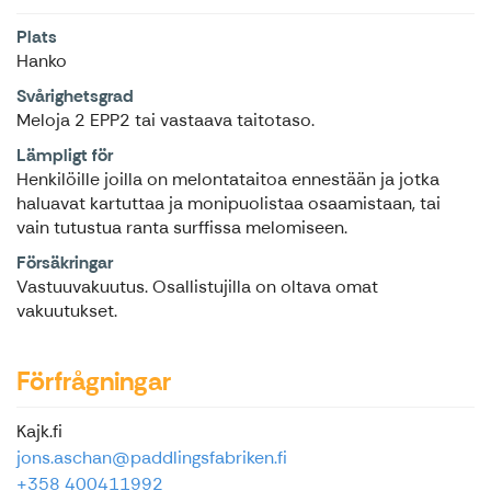
Plats
Hanko
Svårighetsgrad
Meloja 2 EPP2 tai vastaava taitotaso.
Lämpligt för
Henkilöille joilla on melontataitoa ennestään ja jotka
haluavat kartuttaa ja monipuolistaa osaamistaan, tai
vain tutustua ranta surffissa melomiseen.
Försäkringar
Vastuuvakuutus. Osallistujilla on oltava omat
vakuutukset.
Förfrågningar
Kajk.fi
jons.aschan@paddlingsfabriken.fi
+358 400411992