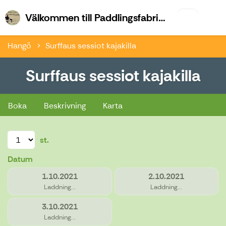
Vä
Välkommen till Paddlingsfabriken & Kajk.fi
Hangö
Surffaus sessiot kajakilla
Surffaus sessiot kajakilla
Surffaus sessiot kajakilla
Boka
Beskrivning
Karta
st.
Datum
1.10.2021
2.10.2021
Laddning...
Laddning...
3.10.2021
Laddning...