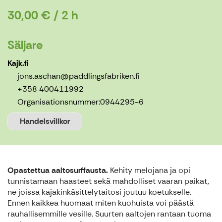
30,00 € / 2 h
Säljare
Kajk.fi
jons.aschan@paddlingsfabriken.fi
+358 400411992
Organisationsnummer:
0944295-6
Handelsvillkor
Opastettua aaltosurffausta.
Kehity melojana ja opi
tunnistamaan haasteet sekä mahdolliset vaaran paikat,
ne joissa kajakinkäsittelytaitosi joutuu koetukselle.
Ennen kaikkea huomaat miten kuohuista voi päästä
rauhallisemmille vesille. Suurten aaltojen rantaan tuoma