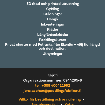
3D ritad och printad utrustning
Cykling
Guidningar
Hangö
Inkvarteringar
Kläder
Långfärdsskridsko
Paddlingskurser
Privat charter med Petruska från Ekenäs – välj tid, längd
och destination.
Uthyrningar
Kajk.fi
Organisationsnummer: 0944295-6
tel. +358 400411992
jons.aschan@paddlingsfabriken.fi
Villkor för beställning och annullering
Sekretesspolicy
Kakor