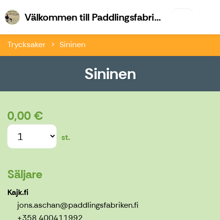
Vä
Välkommen till Paddlingsfabriken & Kajk.fi
Trycksaker
Sininen
Sininen
0,00 €
st.
Säljare
Kajk.fi
jons.aschan@paddlingsfabriken.fi
+358 400411992