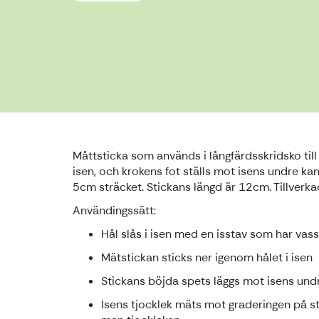
Måttsticka som används i långfärdsskridsko till 
isen, och krokens fot ställs mot isens undre ka
5cm sträcket. Stickans längd är 12cm. Tillverkad
Användingssätt:
Hål slås i isen med en isstav som har vass
Mätstickan sticks ner igenom hålet i isen
Stickans böjda spets läggs mot isens und
Isens tjocklek mäts mot graderingen på st