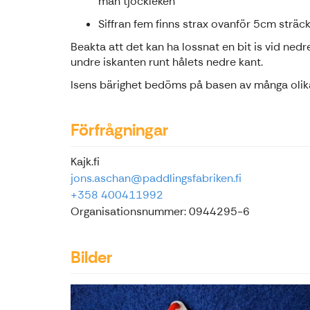
man tjockleken
Siffran fem finns strax ovanför 5cm sträc
Beakta att det kan ha lossnat en bit is vid nedr
undre iskanten runt hålets nedre kant.
Isens bärighet bedöms på basen av många olika
Förfrågningar
Kajk.fi
jons.aschan@paddlingsfabriken.fi
+358 400411992
Organisationsnummer: 0944295-6
Bilder