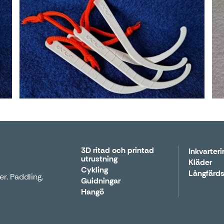
3D ritad och printad
Inkvarteri
utrustning
Kläder
Cykling
Långfärds
r. Paddling,
Guidningar
Hangö