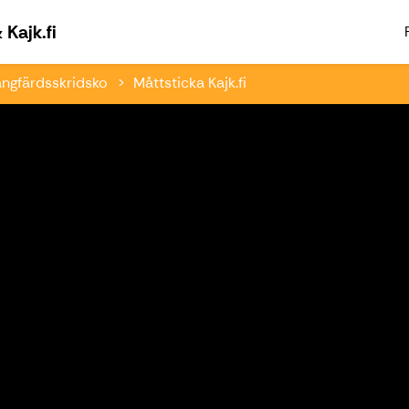
Välkommen till Paddlingsfabriken & Kajk.fi
Kajk.fi
ångfärdsskridsko
Måttsticka Kajk.fi