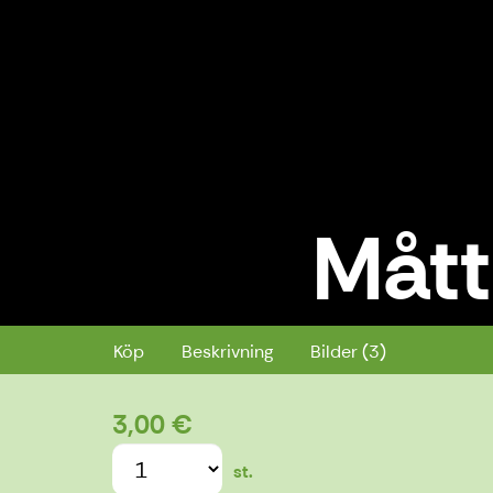
Mått
Måttsticka Kajk.fi
Köp
Beskrivning
Bilder (3)
3,00 €
st.