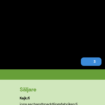
3
Säljare
Kajk.fi
jons.aschan@paddlingsfabriken.fi