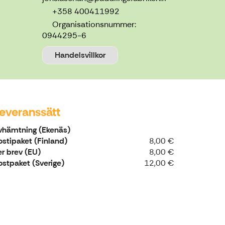
+358 400411992
Organisationsnummer:
0944295-6
Handelsvillkor
everanssätt
vhämtning (Ekenäs)
ostipaket (Finland)
8,00 €
er brev (EU)
8,00 €
ostpaket (Sverige)
12,00 €