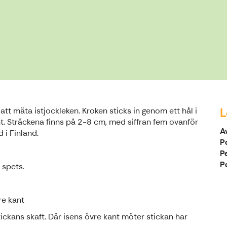
L
att mäta istjockleken. Kroken sticks in genom ett hål i
nt. Sträckena finns på 2-8 cm, med siffran fem ovanför
A
 i Finland.
P
P
P
 spets.
re kant
ickans skaft. Där isens övre kant möter stickan har