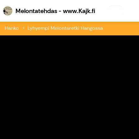
Melontatehdas 
Melontatehdas - www.Kajk.fi
Hanko
Lyhyempi Melontaretki Hangossa