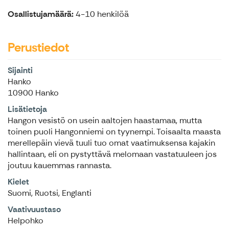
Osallistujamäärä:
4-10 henkilöä
Perustiedot
Sijainti
Hanko
10900 Hanko
Lisätietoja
Hangon vesistö on usein aaltojen haastamaa, mutta
toinen puoli Hangonniemi on tyynempi. Toisaalta maasta
merellepäin vievä tuuli tuo omat vaatimuksensa kajakin
hallintaan, eli on pystyttävä melomaan vastatuuleen jos
joutuu kauemmas rannasta.
Kielet
Suomi, Ruotsi, Englanti
Vaativuustaso
Helpohko