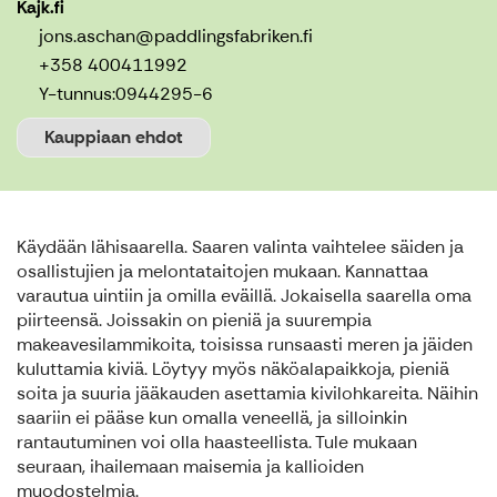
Kajk.fi
jons.aschan@paddlingsfabriken.fi
+358 400411992
Y-tunnus:
0944295-6
Kauppiaan ehdot
Käydään lähisaarella. Saaren valinta vaihtelee säiden ja
osallistujien ja melontataitojen mukaan. Kannattaa
varautua uintiin ja omilla eväillä. Jokaisella saarella oma
piirteensä. Joissakin on pieniä ja suurempia
makeavesilammikoita, toisissa runsaasti meren ja jäiden
kuluttamia kiviä. Löytyy myös näköalapaikkoja, pieniä
soita ja suuria jääkauden asettamia kivilohkareita. Näihin
saariin ei pääse kun omalla veneellä, ja silloinkin
rantautuminen voi olla haasteellista. Tule mukaan
seuraan, ihailemaan maisemia ja kallioiden
muodostelmia.