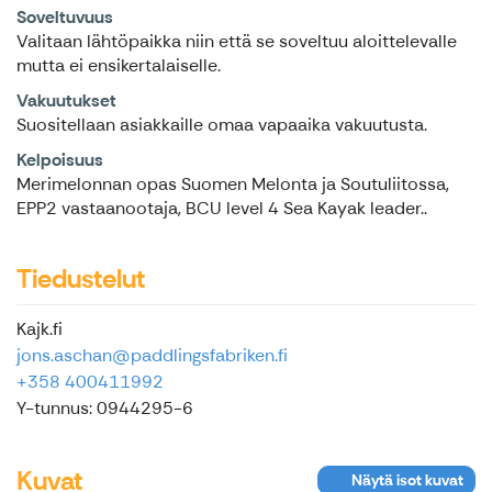
Soveltuvuus
Valitaan lähtöpaikka niin että se soveltuu aloittelevalle
mutta ei ensikertalaiselle.
Vakuutukset
Suositellaan asiakkaille omaa vapaaika vakuutusta.
Kelpoisuus
Merimelonnan opas Suomen Melonta ja Soutuliitossa,
EPP2 vastaanootaja, BCU level 4 Sea Kayak leader..
Tiedustelut
Kajk.fi
jons.aschan@paddlingsfabriken.fi
+358 400411992
Y-tunnus: 0944295-6
Kuvat
Näytä isot kuvat