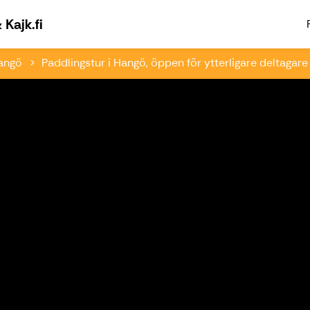
Välkommen till Paddlingsfabriken & Kajk.fi
Kajk.fi
angö
Paddlingstur i Hangö, öppen för ytterligare deltagare