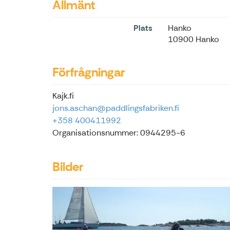
Allmänt
Plats
Hanko
10900 Hanko
Förfrågningar
Kajk.fi
jons.aschan@paddlingsfabriken.fi
+358 400411992
Organisationsnummer: 0944295-6
Bilder