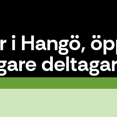
r i Hangö, öp
igare deltaga
tterligare deltagare