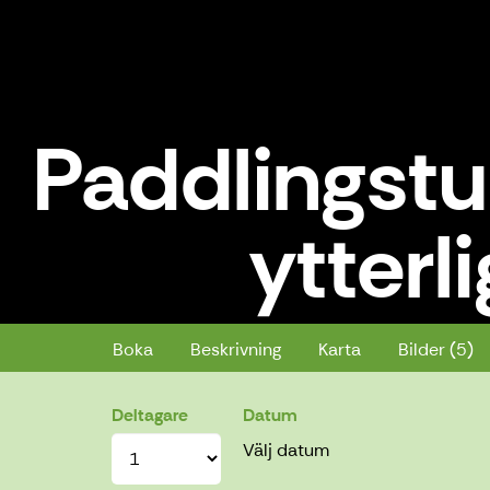
Paddlingstu
ytterl
Paddlingstur i Hangö, öppen för y
Boka
Beskrivning
Karta
Bilder (5)
Deltagare
Datum
Välj datum