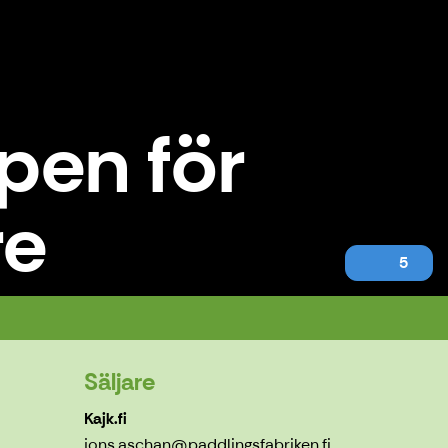
pen för
re
5
Säljare
Kajk.fi
jons.aschan@paddlingsfabriken.fi