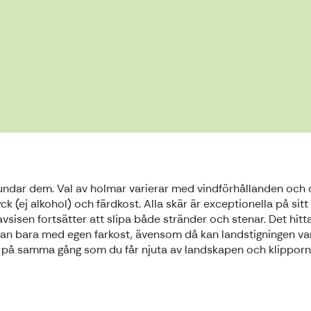
undar dem. Val av holmar varierar med vindförhållanden och d
 (ej alkohol) och färdkost. Alla skär är exceptionella på sitt 
vsisen fortsätter att slipa både stränder och stenar. Det hi
man bara med egen farkost, ävensom då kan landstigningen var
 på samma gång som du får njuta av landskapen och klipporn