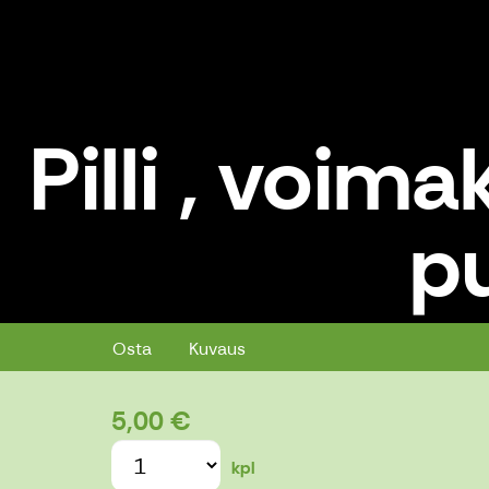
Pilli , voim
pu
Pilli , voimakasääninen joustava p
Osta
Kuvaus
5,00 €
kpl