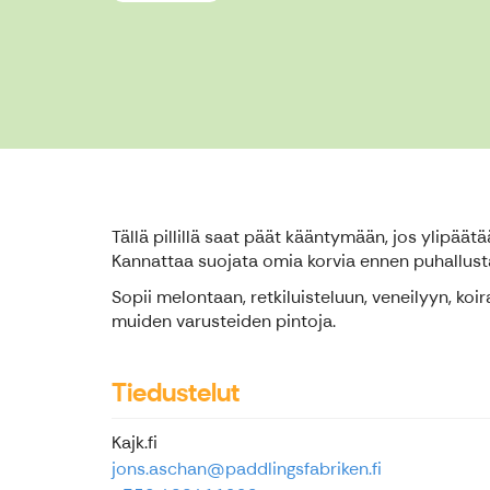
Tällä pillillä saat päät kääntymään, jos ylipäät
Kannattaa suojata omia korvia ennen puhallust
Sopii melontaan, retkiluisteluun, veneilyyn, koi
muiden varusteiden pintoja.
Tiedustelut
Kajk.fi
jons.aschan@paddlingsfabriken.fi