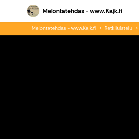
Melon
Melontatehdas - www.Kajk.fi
Melontatehdas - www.Kajk.fi
Retkiluistelu