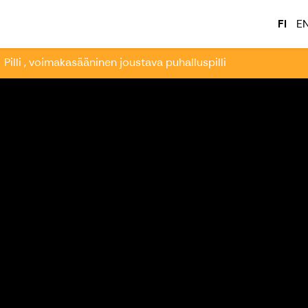
tatehdas - www.Kajk.fi
FI
E
Pilli , voimakasääninen joustava puhalluspilli