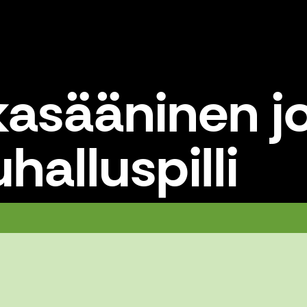
akasääninen 
halluspilli
uhalluspilli