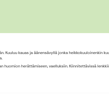
ään. Kuuluu kauas ja äänensävyllä jonka heikkokuuloinenkin kuu
a.
ran huomion herättämiseen, vaelluksiin. Kiinnitettävissä lenkki