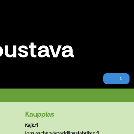
joustava
1
Kauppias
Kajk.fi
jons.aschan@paddlingsfabriken.fi