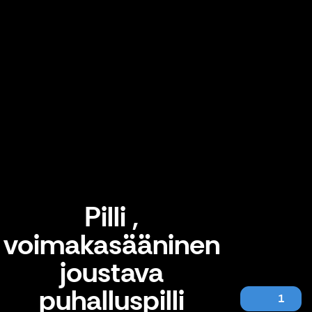
Pilli ,
voimakasääninen
joustava
puhalluspilli
1
Pilli , voimakasääninen joustava puhalluspilli