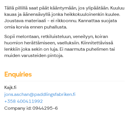
Tällä pillillä saat päät kääntymään, jos ylipäätään. Kuuluu
kauas ja äänensävyllä jonka heikkokuuloinenkin kuulee.
Joustava materiaali - ei rikkoonnu. Kannattaa suojata
omia korvia ennen puhallusta.
Sopii melontaan, retkiluisteluun, veneilyyn, koiran
huomion herättämiseen, vaelluksiin. Kiinnitettävissä
lenkkiin joka sekin on luja. Ei naarmuta puhelimen tai
muiden varusteiden pintoja.
Enquiries
Kajk.fi
jons.aschan@paddlingsfabriken.fi
+358 400411992
Company id: 0944295-6