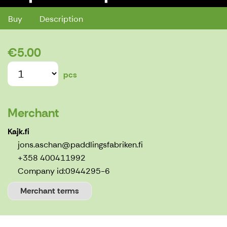
Buy
Description
€5.00
pcs
Merchant
Kajk.fi
jons.aschan@paddlingsfabriken.fi
+358 400411992
Company id:
0944295-6
Merchant terms