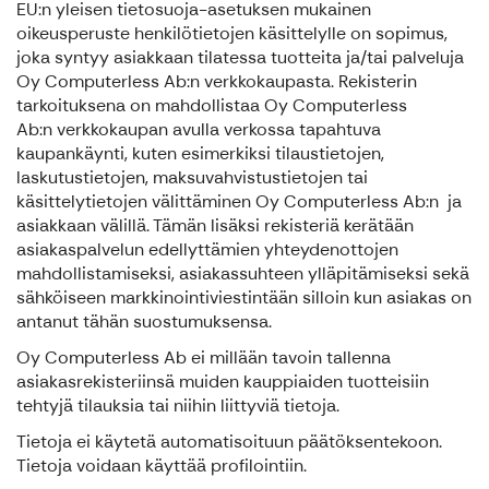
EU:n yleisen tietosuoja-asetuksen mukainen
oikeusperuste henkilötietojen käsittelylle on sopimus,
joka syntyy asiakkaan tilatessa tuotteita ja/tai palveluja
Oy Computerless Ab:n verkkokaupasta. Rekisterin
tarkoituksena on mahdollistaa Oy Computerless
Ab:n verkkokaupan avulla verkossa tapahtuva
kaupankäynti, kuten esimerkiksi tilaustietojen,
laskutustietojen, maksuvahvistustietojen tai
käsittelytietojen välittäminen Oy Computerless Ab:n ja
asiakkaan välillä. Tämän lisäksi rekisteriä kerätään
asiakaspalvelun edellyttämien yhteydenottojen
mahdollistamiseksi, asiakassuhteen ylläpitämiseksi sekä
sähköiseen markkinointiviestintään silloin kun asiakas on
antanut tähän suostumuksensa.
Oy Computerless Ab ei millään tavoin tallenna
asiakasrekisteriinsä muiden kauppiaiden tuotteisiin
tehtyjä tilauksia tai niihin liittyviä tietoja.
Tietoja ei käytetä automatisoituun päätöksentekoon.
Tietoja voidaan käyttää profilointiin.