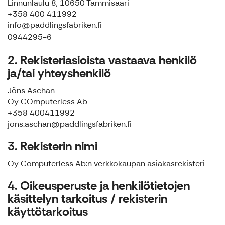
Linnunlaulu 8, 10650 Tammisaari
+358 400 411992
info@paddlingsfabriken.fi
0944295-6
2. Rekisteriasioista vastaava henkilö
ja/tai yhteyshenkilö
Jöns Aschan
Oy COmputerless Ab
+358 400411992
jons.aschan@paddlingsfabriken.fi
3. Rekisterin nimi
Oy Computerless Ab:n verkkokaupan asiakasrekisteri
4. Oikeusperuste ja henkilötietojen
käsittelyn tarkoitus / rekisterin
käyttötarkoitus