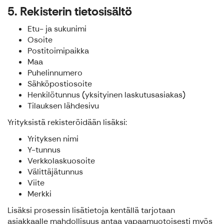
5. Rekisterin tietosisältö
Etu- ja sukunimi
Osoite
Postitoimipaikka
Maa
Puhelinnumero
Sähköpostiosoite
Henkilötunnus (yksityinen laskutusasiakas)
Tilauksen lähdesivu
Yrityksistä rekisteröidään lisäksi:
Yrityksen nimi
Y-tunnus
Verkkolaskuosoite
Välittäjätunnus
Viite
Merkki
Lisäksi prosessin lisätietoja kentällä tarjotaan
asiakkaalle mahdollisuus antaa vapaamuotoisesti myös