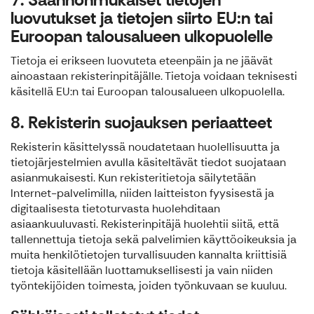
luovutukset ja tietojen siirto EU:n tai
Euroopan talousalueen ulkopuolelle
Tietoja ei erikseen luovuteta eteenpäin ja ne jäävät
ainoastaan rekisterinpitäjälle. Tietoja voidaan teknisesti
käsitellä EU:n tai Euroopan talousalueen ulkopuolella.
8. Rekisterin suojauksen periaatteet
Rekisterin käsittelyssä noudatetaan huolellisuutta ja
tietojärjestelmien avulla käsiteltävät tiedot suojataan
asianmukaisesti. Kun rekisteritietoja säilytetään
Internet-palvelimilla, niiden laitteiston fyysisestä ja
digitaalisesta tietoturvasta huolehditaan
asiaankuuluvasti. Rekisterinpitäjä huolehtii siitä, että
tallennettuja tietoja sekä palvelimien käyttöoikeuksia ja
muita henkilötietojen turvallisuuden kannalta kriittisiä
tietoja käsitellään luottamuksellisesti ja vain niiden
työntekijöiden toimesta, joiden työnkuvaan se kuuluu.