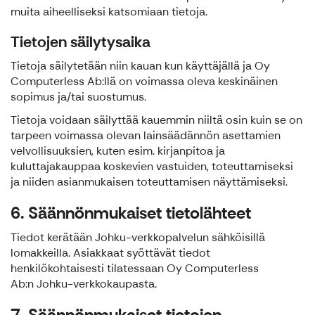
muita aiheelliseksi katsomiaan tietoja.
Tietojen säilytysaika
Tietoja säilytetään niin kauan kun käyttäjällä ja Oy
Computerless Ab:llä on voimassa oleva keskinäinen
sopimus ja/tai suostumus.
Tietoja voidaan säilyttää kauemmin niiltä osin kuin se on
tarpeen voimassa olevan lainsäädännön asettamien
velvollisuuksien, kuten esim. kirjanpitoa ja
kuluttajakauppaa koskevien vastuiden, toteuttamiseksi
ja niiden asianmukaisen toteuttamisen näyttämiseksi.
6. Säännönmukaiset tietolähteet
Tiedot kerätään Johku-verkkopalvelun sähköisillä
lomakkeilla. Asiakkaat syöttävät tiedot
henkilökohtaisesti tilatessaan Oy Computerless
Ab:n Johku-verkkokaupasta.
7. Säännönmukaiset tietojen