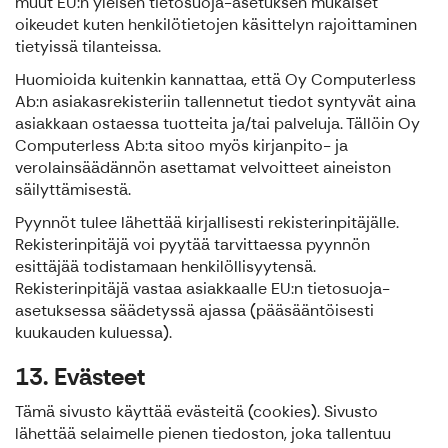
muut EU:n yleisen tietosuoja-asetuksen mukaiset
oikeudet kuten henkilötietojen käsittelyn rajoittaminen
tietyissä tilanteissa.
Huomioida kuitenkin kannattaa, että Oy Computerless
Ab:n asiakasrekisteriin tallennetut tiedot syntyvät aina
asiakkaan ostaessa tuotteita ja/tai palveluja. Tällöin Oy
Computerless Ab:ta sitoo myös kirjanpito- ja
verolainsäädännön asettamat velvoitteet aineiston
säilyttämisestä.
Pyynnöt tulee lähettää kirjallisesti rekisterinpitäjälle.
Rekisterinpitäjä voi pyytää tarvittaessa pyynnön
esittäjää todistamaan henkilöllisyytensä.
Rekisterinpitäjä vastaa asiakkaalle EU:n tietosuoja-
asetuksessa säädetyssä ajassa (pääsääntöisesti
kuukauden kuluessa).
13. Evästeet
Tämä sivusto käyttää evästeitä (cookies). Sivusto
lähettää selaimelle pienen tiedoston, joka tallentuu