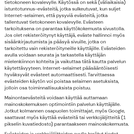
tietokoneen kovalevylle. Käytössä on sekä (väliaikaisia)
istuntotunnus-evästeitä, jotka sulkeutuvat, kun suljet
Internet-selaimen, että pysyviä evästeitä, jotka
tallentuvat tietokoneen kovalevylle. Evästeen
tarkoituksena on parantaa käyttökokemusta sivustolla.
Jos olet rekisteröitynyt käyttäjä, eväste hallinnoi myös
sisäänkirjautumista ja pääsyä sivuille, jotka on
tarkoitettu vain rekisteröityneille käyttäjille. Evästeiden
avulla voidaan seurata ja tarkastella käyttäjän
mielenkiinnon kohteita ja vaikuttaa tätä kautta palvelun
käytettävyyteen. Internet-selaimet pääsääntöisesti
hyväksyvät evästeet automaattisesti. Tarvittaessa
evästeiden käytön voi poistaa selaimen asetuksista,
jolloin osa toiminnallisuuksista poistuu.
Mainontaevästeitä voidaan käyttää auttamaan
mainoskokemuksen optimointiin palvelun käyttäjälle.
Jotkut kolmannen osapuolen toimittajat, myös Google,
saattavat myös käyttää evästeitä tai verkkojäljitteitä (1
pikselin kuvatiedosto) parantaakseen mainoskokemusta.
Evästeiden ja verkkojäljitteiden avulla kerätyt tiedot