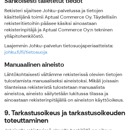
Sähköisesti talletetut tiedot
Rekisteri sijaitsee Johku-palvelussa ja tietojen
käsittelijänä toimii Aptual Commerce Oy. Täydellisiin
rekisteritietoihin pääsee käsiksi ainoastaan
rekisterinpitäjä ja Aptual Commerce Oy:n tekninen
ylläpitohenkilöstö.
Laajemmin Johku-palvelun tietosuojaperiaatteista:
johku.fi/fi/tietosuoja
Manuaalinen aineisto
Lähtökohtaisesti vältämme rekisterissä olevien tietojen
tulostamista manuaaliseksi aineistoksi. Mikäli joissain
tilanteissa rekisteristä tulostetaan manuaalista
aineistoa, aineisto säilytetään lukitussa tilassa ja
ainoastaan rekisterinpitäjällä on aineiston käyttöoikeus.
9. Tarkastusoikeus ja tarkastusoikeuden
toteuttaminen