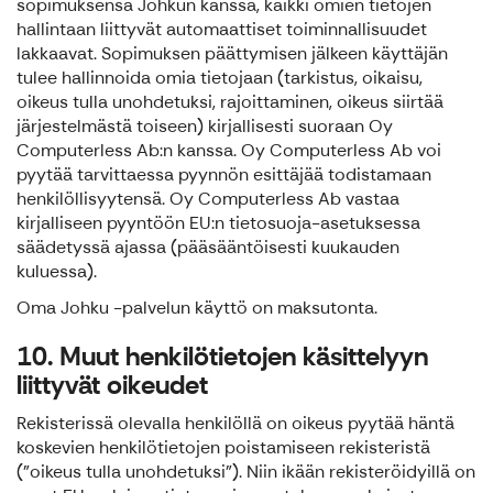
sopimuksensa Johkun kanssa, kaikki omien tietojen
hallintaan liittyvät automaattiset toiminnallisuudet
lakkaavat. Sopimuksen päättymisen jälkeen käyttäjän
tulee hallinnoida omia tietojaan (tarkistus, oikaisu,
oikeus tulla unohdetuksi, rajoittaminen, oikeus siirtää
järjestelmästä toiseen) kirjallisesti suoraan Oy
Computerless Ab:n kanssa. Oy Computerless Ab voi
pyytää tarvittaessa pyynnön esittäjää todistamaan
henkilöllisyytensä. Oy Computerless Ab vastaa
kirjalliseen pyyntöön EU:n tietosuoja-asetuksessa
säädetyssä ajassa (pääsääntöisesti kuukauden
kuluessa).
Oma Johku -palvelun käyttö on maksutonta.
10. Muut henkilötietojen käsittelyyn
liittyvät oikeudet
Rekisterissä olevalla henkilöllä on oikeus pyytää häntä
koskevien henkilötietojen poistamiseen rekisteristä
("oikeus tulla unohdetuksi"). Niin ikään rekisteröidyillä on