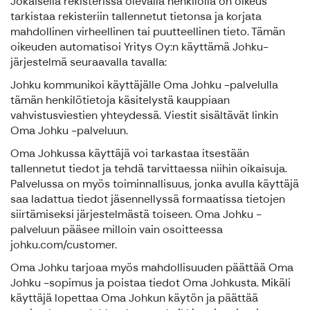
Jokaisella rekisterissä olevalla henkilöllä on oikeus
tarkistaa rekisteriin tallennetut tietonsa ja korjata
mahdollinen virheellinen tai puutteellinen tieto. Tämän
oikeuden automatisoi Yritys Oy:n käyttämä Johku-
järjestelmä seuraavalla tavalla:
Johku kommunikoi käyttäjälle Oma Johku -palvelulla
tämän henkilötietoja käsitelystä kauppiaan
vahvistusviestien yhteydessä. Viestit sisältävät linkin
Oma Johku -palveluun.
Oma Johkussa käyttäjä voi tarkastaa itsestään
tallennetut tiedot ja tehdä tarvittaessa niihin oikaisuja.
Palvelussa on myös toiminnallisuus, jonka avulla käyttäjä
saa ladattua tiedot jäsennellyssä formaatissa tietojen
siirtämiseksi järjestelmästä toiseen. Oma Johku -
palveluun pääsee milloin vain osoitteessa
johku.com/customer.
Oma Johku tarjoaa myös mahdollisuuden päättää Oma
Johku -sopimus ja poistaa tiedot Oma Johkusta. Mikäli
käyttäjä lopettaa Oma Johkun käytön ja päättää