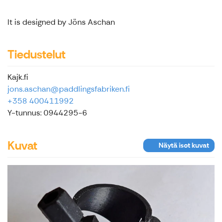
It is designed by Jöns Aschan
Tiedustelut
Kajk.fi
jons.aschan@paddlingsfabriken.fi
+358 400411992
Y-tunnus: 0944295-6
Kuvat
Näytä isot kuvat