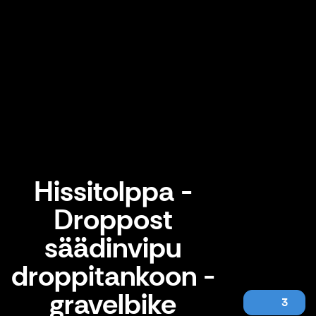
Hissitolppa -
Droppost
säädinvipu
droppitankoon -
gravelbike
3
Hissitolppa - Droppost säädinvipu droppitankoon - gravelbike