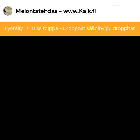
Melontatehdas 
Melontatehdas - www.Kajk.fi
Pyöräily
Hissitolppa - Droppost säädinvipu droppitanko