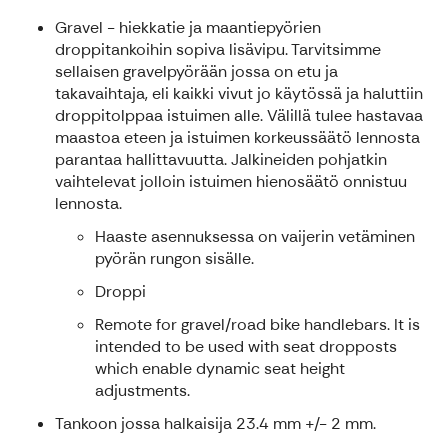
Gravel - hiekkatie ja maantiepyörien
droppitankoihin sopiva lisävipu. Tarvitsimme
sellaisen gravelpyörään jossa on etu ja
takavaihtaja, eli kaikki vivut jo käytössä ja haluttiin
droppitolppaa istuimen alle. Välillä tulee hastavaa
maastoa eteen ja istuimen korkeussäätö lennosta
parantaa hallittavuutta. Jalkineiden pohjatkin
vaihtelevat jolloin istuimen hienosäätö onnistuu
lennosta.
Haaste asennuksessa on vaijerin vetäminen
pyörän rungon sisälle.
Droppi
Remote for gravel/road bike handlebars. It is
intended to be used with seat dropposts
which enable dynamic seat height
adjustments.
Tankoon jossa halkaisija 23.4 mm +/- 2 mm.