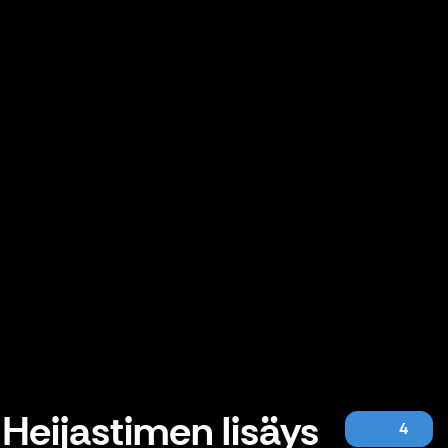
Heijastimen lisäys
4
Heijastimen lisäys