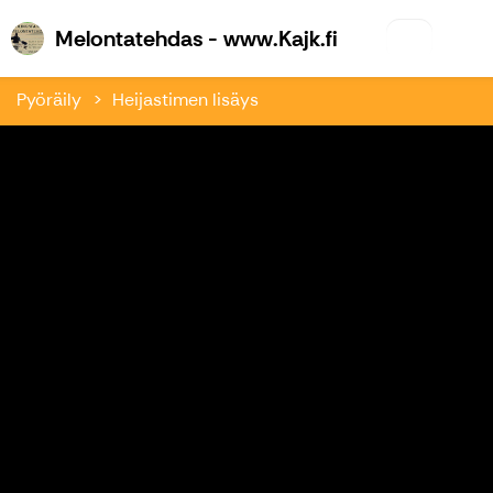
Melontatehdas 
Melontatehdas - www.Kajk.fi
Pyöräily
Heijastimen lisäys