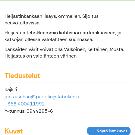
Heijastinkankaan lisäys, ommellen. Sijoitus
neuvoteltavissa.
Heijastaa tehokkaimmin kohtisuoraan kankaaseen, ja
katsojan ollessa valolähteen suunnassa.
Kankaiden värit voivat olla Valkoinen, Keltainen, Musta.
Heijastus on valolähteen värinen.
Tiedustelut
Kajk.fi
jons.aschan@paddlingsfabriken.fi
+358 400411992
Y-tunnus: 0944295-6
Kuvat
Näytä isot kuvat