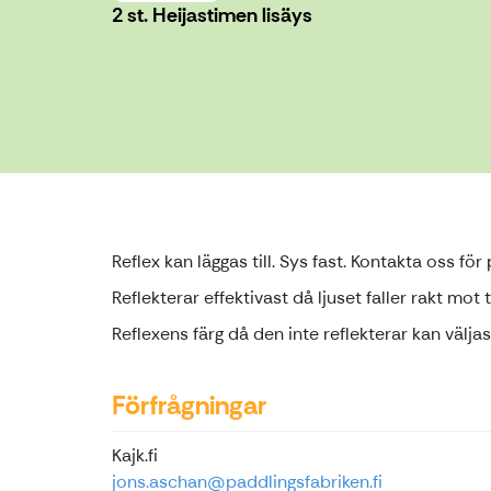
2 st. Heijastimen lisäys
Reflex kan läggas till. Sys fast. Kontakta oss för
Reflekterar effektivast då ljuset faller rakt mot
Reflexens färg då den inte reflekterar kan väljas
Förfrågningar
Kajk.fi
jons.aschan@paddlingsfabriken.fi