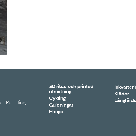
3D ritad och printad
Inkvarteri
utrustning
Kläder
Cykling
Långfärds
r. Paddling,
Guidningar
Hangö