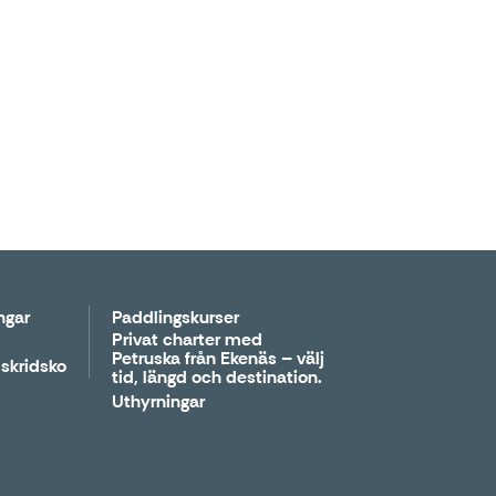
ngar
Paddlingskurser
Privat charter med
Petruska från Ekenäs – välj
skridsko
tid, längd och destination.
Uthyrningar