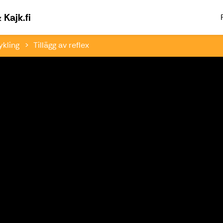
Välkommen till Paddlingsfabriken & Kajk.fi
Kajk.fi
ykling
Tillägg av reflex