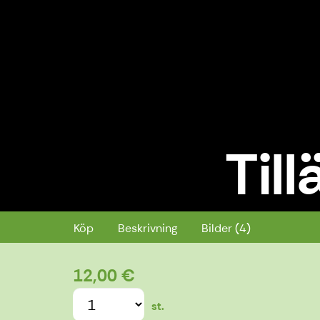
Till
Tillägg av reflex
Köp
Beskrivning
Bilder (4)
12,00 €
st.