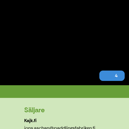
4
Säljare
Kajk.fi
jons.aschan@paddlingsfabriken.fi