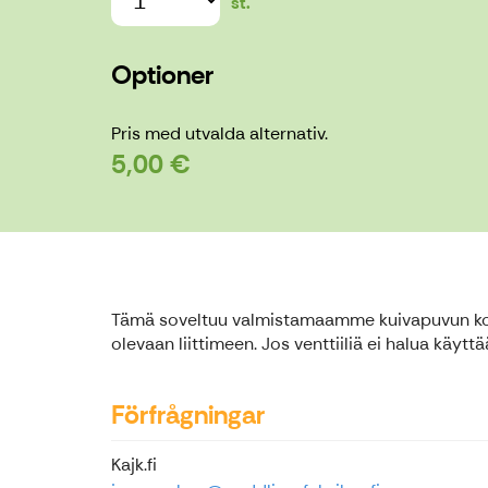
st.
Optioner
Pris med utvalda alternativ.
5,00 €
Tämä soveltuu valmistamaamme kuivapuvun koepon
olevaan liittimeen. Jos venttiiliä ei halua käyttä
Förfrågningar
Kajk.fi