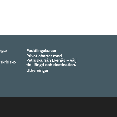
ngar
Paddlingskurser
Privat charter med
Petruska från Ekenäs – välj
skridsko
tid, längd och destination.
Uthyrningar