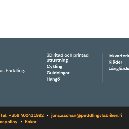
3D ritad och printad
Inkvarteri
utrustning
Kläder
Cykling
Långfärds
r. Paddling,
Guidningar
Hangö
tel. +358 400411992
jons.aschan@paddlingsfabriken.fi
sspolicy
Kakor