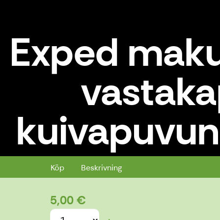
Exped maku
vastakap
kuivapuvun
Exped makuualustan suuttimen v
Köp
Beskrivning
5,00 €