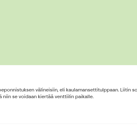
nistuksen välineisiin, eli kaulamansettitulppaan. Liitin sopi
ä niin se voidaan kiertää venttiilin paikalle.