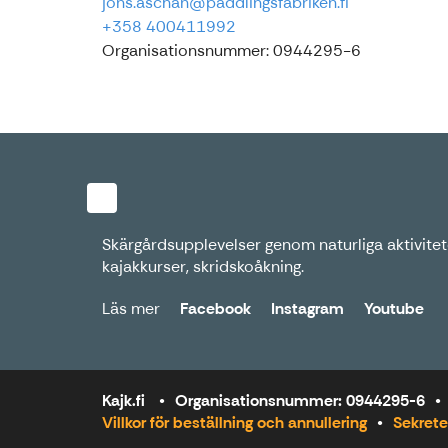
jons.aschan@paddlingsfabriken.fi
+358 400411992
Organisationsnummer: 0944295-6
Skärgårdsupplevelser genom naturliga aktivitete
kajakkurser, skridskoåkning.
Läs mer
Facebook
Instagram
Youtube
Kajk.fi
Organisationsnummer: 0944295-6
Villkor för beställning och annullering
Sekrete