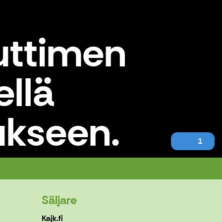
uttimen
ellä
ukseen.
1
nnistukseen.
Säljare
Kajk.fi