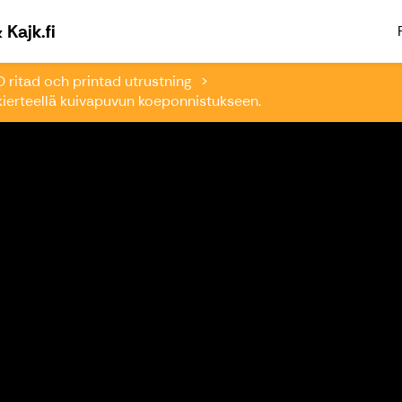
Välkommen till Paddlingsfabriken & Kajk.fi
Kajk.fi
 ritad och printad utrustning
ierteellä kuivapuvun koeponnistukseen.