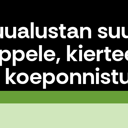
ualustan su
pele, kierte
 koeponnist
astakappele, kierteellä kuivapuvun koepo