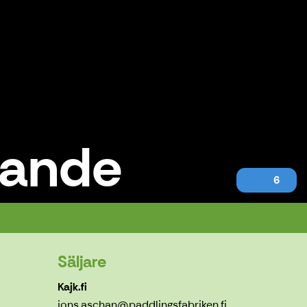
lande
6
Säljare
Kajk.fi
jons.aschan@paddlingsfabriken.fi