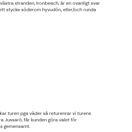
ästra stranden, Ironbeach, är en ovanligt svar
 ett stycke söderom hyvudön, eller/och runda
ckar turen pga väder så returenrar vi turens
a Jussarö, får kunden göra valet för
öras gemensamt.