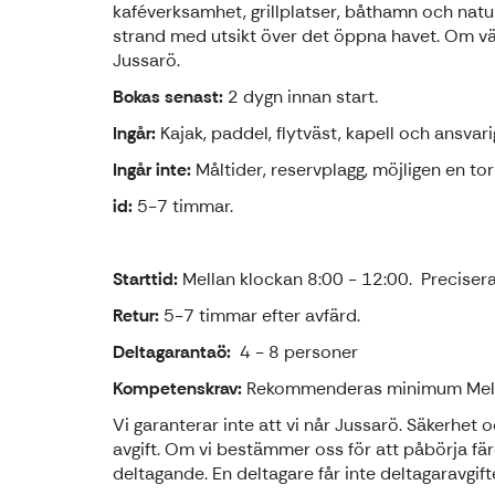
kaféverksamhet, grillplatser, båthamn och natu
strand med utsikt över det öppna havet. Om väd
Jussarö.
Bokas senast:
2 dygn innan start.
Ingår:
Kajak, paddel, flytväst, kapell och ansvari
Ingår inte:
Måltider, reservplagg, möjligen en to
id:
5-7 timmar.
Starttid:
Mellan klockan 8:00 - 12:00. Preciseras
Retur:
5-7 timmar efter avfärd.
Deltagarantaö:
4 - 8 personer
Kompetenskrav:
Rekommenderas minimum Meloj
Vi garanterar inte att vi når Jussarö. Säkerhet 
avgift. Om vi bestämmer oss för att påbörja fä
deltagande. En deltagare får inte deltagaravgif