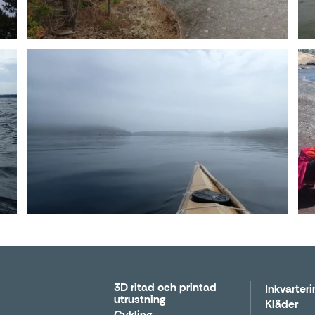
3D ritad och printad
Inkvarteri
utrustning
Kläder
Cykling