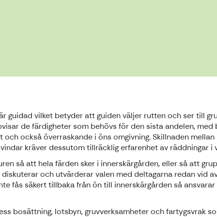
 är guidad vilket betyder att guiden väljer rutten och ser til
pvisar de färdigheter som behövs för den sista andelen, med
t och också överraskande i öns omgivning. Skillnaden mellan lä
e vindar kräver dessutom tillräcklig erfarenhet av räddningar i 
ren så att hela färden sker i innerskärgården, eller så att gru
en diskuterar och utvärderar valen med deltagarna redan vid a
 fås säkert tillbaka från ön till innerskärgården så ansvarar
 bosättning, lotsbyn, gruvverksamheter och fartygsvrak som 