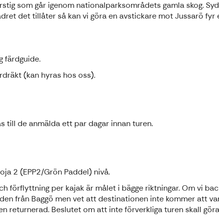
rstig som går igenom nationalparksområdets gamla skog. Sydv
ret det tillåter så kan vi göra en avstickare mot Jussarö fyr
g färdguide.
rrdräkt (kan hyras hos oss).
 till de anmälda ett par dagar innan turen.
a 2 (EPP2/Grön Paddel) nivå.
och förflyttning per kajak är målet i bägge riktningar. Om vi ba
rden från Baggö men vet att destinationen inte kommer att var
ten returnerad. Beslutet om att inte förverkliga turen skall g