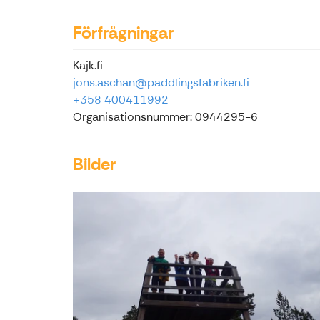
Förfrågningar
Kajk.fi
jons.aschan@paddlingsfabriken.fi
+358 400411992
Organisationsnummer: 0944295-6
Bilder