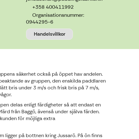
+358 400411992
Organisationsnummer:
0944295-6
Handelsvillkor
l gruppens säkerhet också på öppet hav andelen.
 beaktande av gruppen, den enskilda paddlaren
tt bris under 3 m/s och frisk bris på 7 m/s,
vågor.
ppen delas enligt färdigheter så att endast en
vfärd från Baggö, ävenså under själva färden.
 kunden för möjliga extra
ligger på bottnen kring Jussarö. På ön finns