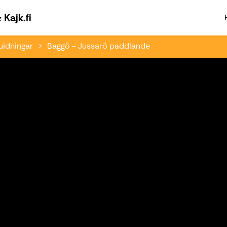
Välkommen till Paddlingsfabriken & Kajk.fi
Kajk.fi
uidningar
Baggö - Jussarö paddlande