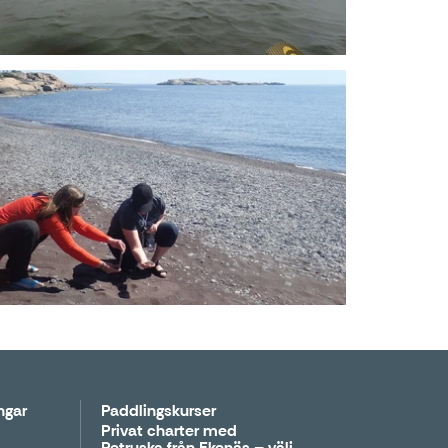
ngar
Paddlingskurser
Privat charter med
Petruska från Ekenäs – välj