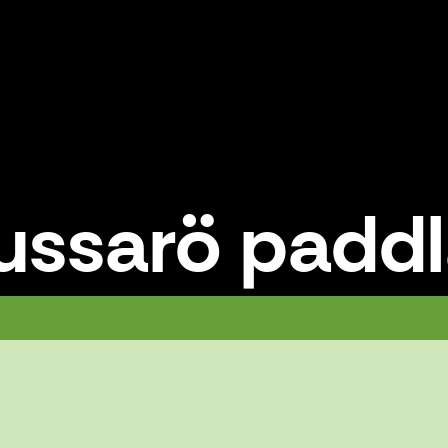
Jussarö padd