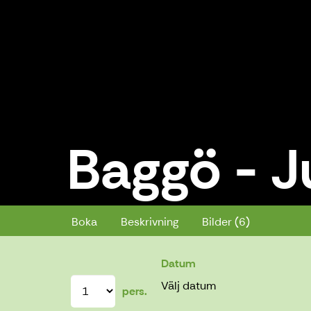
Baggö - 
Baggö - Jussarö paddlande
Boka
Beskrivning
Bilder (6)
Datum
Välj datum
pers.