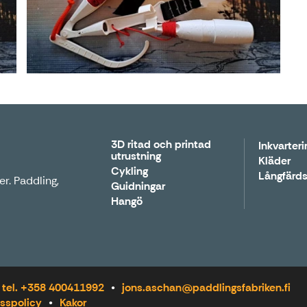
3D ritad och printad
Inkvarteri
utrustning
Kläder
Cykling
Långfärds
r. Paddling,
Guidningar
Hangö
tel. +358 400411992
jons.aschan@paddlingsfabriken.fi
sspolicy
Kakor