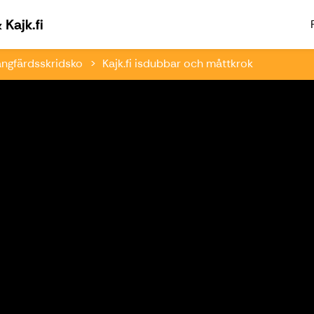
Välkommen till Paddlingsfabriken & Kajk.fi
Kajk.fi
ångfärdsskridsko
Kajk.fi isdubbar och måttkrok