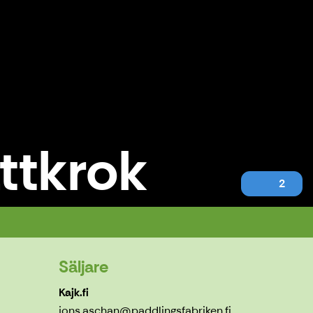
ttkrok
2
Säljare
Kajk.fi
jons.aschan@paddlingsfabriken.fi