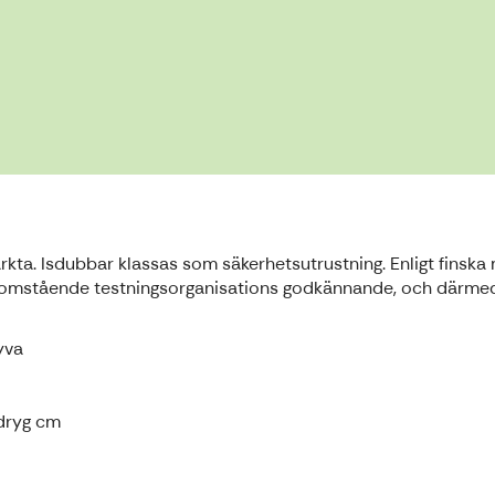
ärkta. Isdubbar klassas som säkerhetsutrustning. Enligt finsk
utomstående testningsorganisations godkännande, och därmed C
yva
 dryg cm