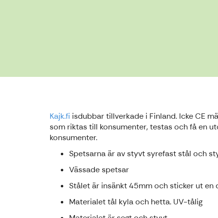
Kajk.fi
isdubbar tillverkade i Finland. Icke CE m
som riktas till konsumenter, testas och få en 
konsumenter.
Spetsarna är av styvt syrefast stål och st
Vässade spetsar
Stålet är insänkt 45mm och sticker ut en
Materialet tål kyla och hetta. UV-tålig
Materialet är segt och styvt