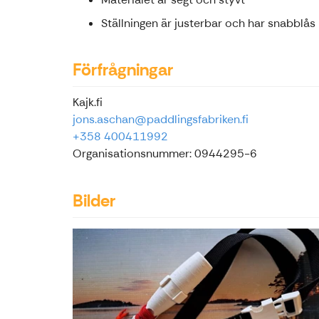
Ställningen är justerbar och har snabblå
Förfrågningar
Kajk.fi
jons.aschan@paddlingsfabriken.fi
+358 400411992
Organisationsnummer: 0944295-6
Bilder