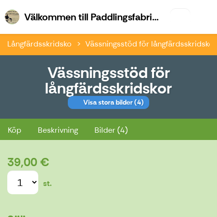
Vä
Välkommen till Paddlingsfabriken & Kajk.fi
Långfärdsskridsko
Vässningsstöd för långfärdsskridskor
Vässningsstöd för
långfärdsskridskor
Visa stora bilder
(4)
Vässningsstöd för långfärdsskridskor
Köp
Beskrivning
Bilder (4)
39,00 €
st.