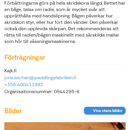
Förbättringarna görs på hela skridskons längd. Bettet har
en båge, talas om radie, som är mycket svår att
upprätthålla med handslipning. Bågen påverkar hur
skridskon styr, eller hur fort den vänder. Den påverkar
också den upplevda skärpan. Det rekommenderas att
rätta till radien/bågen maskinellt med särskilda mallar
som hör till vässningsmaskinerna.
Förfrågningar
Kajk.fi
jons.aschan@paddlingsfabriken.fi
+358 400411992
Organisationsnummer: 0944295-6
Bilder
Visa stora bilder