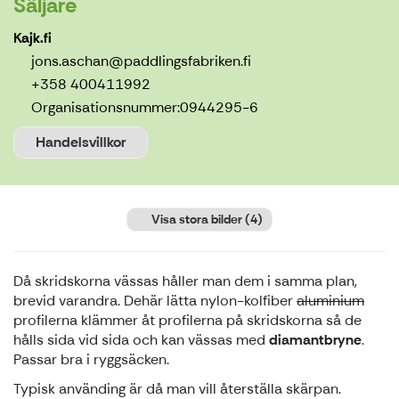
Säljare
Kajk.fi
jons.aschan@paddlingsfabriken.fi
+358 400411992
Organisationsnummer:
0944295-6
Handelsvillkor
Visa stora bilder
(4)
Då skridskorna vässas håller man dem i samma plan,
brevid varandra. Dehär lätta nylon-kolfiber
aluminium
profilerna klämmer åt profilerna på skridskorna så de
hålls sida vid sida och kan vässas med
diamantbryne
.
Passar bra i ryggsäcken.
Typisk använding är då man vill återställa skärpan.