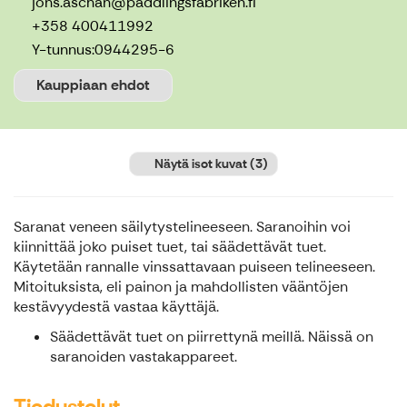
jons.aschan@paddlingsfabriken.fi
+358 400411992
Y-tunnus:
0944295-6
Kauppiaan ehdot
Näytä isot kuvat
(3)
Saranat veneen säilytystelineeseen. Saranoihin voi
kiinnittää joko puiset tuet, tai säädettävät tuet.
Käytetään rannalle vinssattavaan puiseen telineeseen.
Mitoituksista, eli painon ja mahdollisten vääntöjen
kestävyydestä vastaa käyttäjä.
Säädettävät tuet on piirrettynä meillä. Näissä on
saranoiden vastakappareet.
Tiedustelut