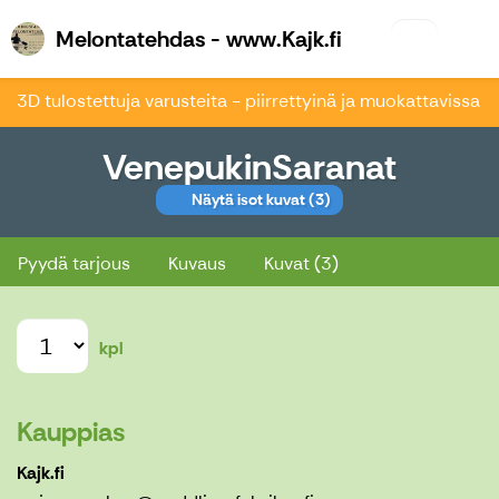
Melontatehdas 
Melontatehdas - www.Kajk.fi
3D tulostettuja varusteita - piirrettyinä ja muokattavissa
VenepukinSaranat
Näytä isot kuvat
(3)
VenepukinSaranat
Pyydä tarjous
Kuvaus
Kuvat (3)
kpl
Kauppias
Kajk.fi