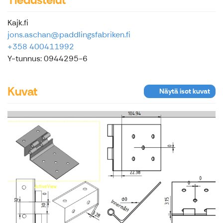
Kajk.fi
jons.aschan@paddlingsfabriken.fi
+358 400411992
Y-tunnus: 0944295-6
Kuvat
Näytä isot kuvat