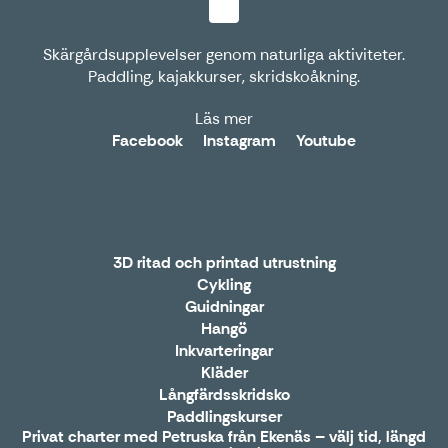
Skärgårdsupplevelser genom naturliga aktiviteter.
Paddling, kajakkurser, skridskoåkning.
Läs mer
Facebook
Instagram
Youtube
3D ritad och printad utrustning
Cykling
Guidningar
Hangö
Inkvarteringar
Kläder
Långfärdsskridsko
Paddlingskurser
Privat charter med Petruska från Ekenäs – välj tid, längd