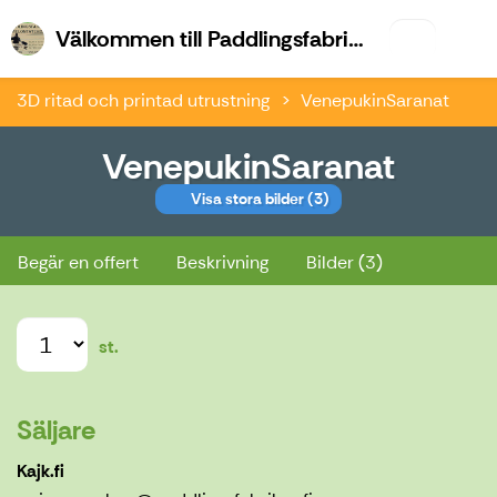
Vä
Välkommen till Paddlingsfabriken & Kajk.fi
3D ritad och printad utrustning
VenepukinSaranat
VenepukinSaranat
Visa stora bilder
(3)
VenepukinSaranat
Begär en offert
Beskrivning
Bilder (3)
st.
Säljare
Kajk.fi