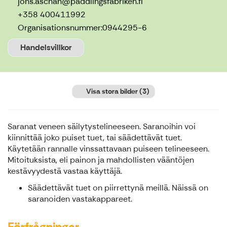
jons.aschan@paddlingsfabriken.fi
+358 400411992
Organisationsnummer:
0944295-6
Handelsvillkor
Visa stora bilder
(3)
Saranat veneen säilytystelineeseen. Saranoihin voi
kiinnittää joko puiset tuet, tai säädettävät tuet.
Käytetään rannalle vinssattavaan puiseen telineeseen.
Mitoituksista, eli painon ja mahdollisten vääntöjen
kestävyydestä vastaa käyttäjä.
Säädettävät tuet on piirrettynä meillä. Näissä on
saranoiden vastakappareet.
Förfrågningar