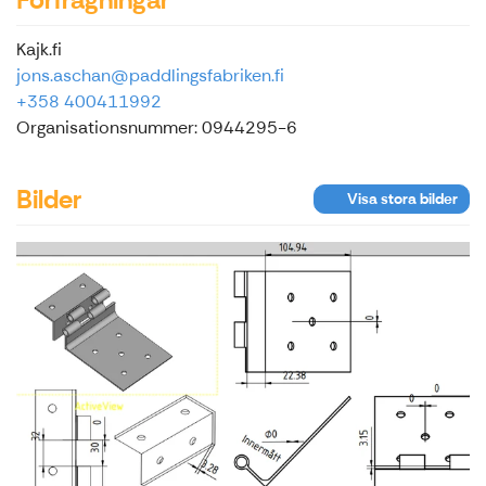
Kajk.fi
jons.aschan@paddlingsfabriken.fi
+358 400411992
Organisationsnummer: 0944295-6
Bilder
Visa stora bilder