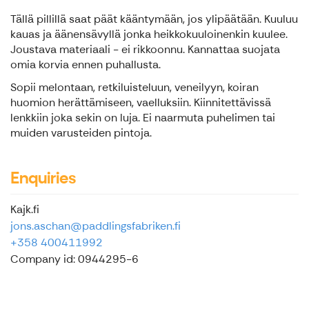
Tällä pillillä saat päät kääntymään, jos ylipäätään. Kuuluu
kauas ja äänensävyllä jonka heikkokuuloinenkin kuulee.
Joustava materiaali - ei rikkoonnu. Kannattaa suojata
omia korvia ennen puhallusta.
Sopii melontaan, retkiluisteluun, veneilyyn, koiran
huomion herättämiseen, vaelluksiin. Kiinnitettävissä
lenkkiin joka sekin on luja. Ei naarmuta puhelimen tai
muiden varusteiden pintoja.
Enquiries
Kajk.fi
jons.aschan@paddlingsfabriken.fi
+358 400411992
Company id: 0944295-6