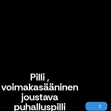
Pilli ,
voimakasääninen
joustava
puhalluspilli
1
Pilli , voimakasääninen joustava puhalluspilli