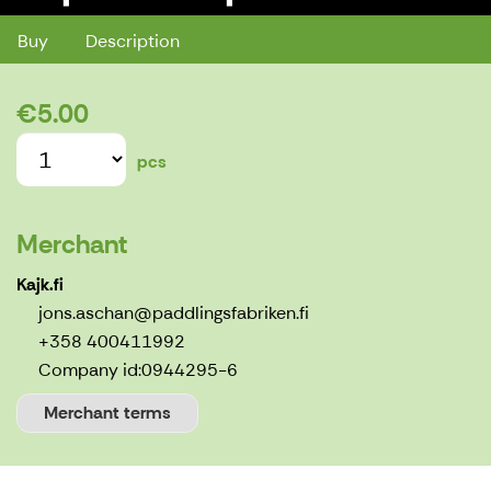
Buy
Description
€5.00
pcs
Merchant
Kajk.fi
jons.aschan@paddlingsfabriken.fi
+358 400411992
Company id:
0944295-6
Merchant terms