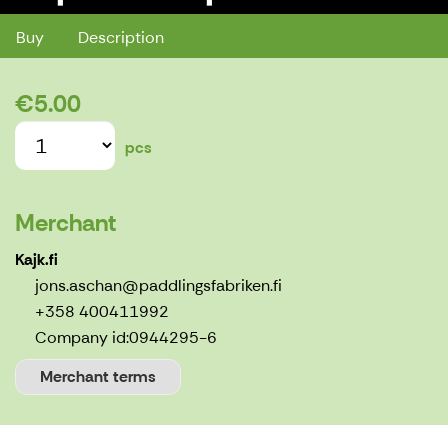
Buy
Description
€5.00
pcs
Merchant
Kajk.fi
jons.aschan@paddlingsfabriken.fi
+358 400411992
Company id:
0944295-6
Merchant terms