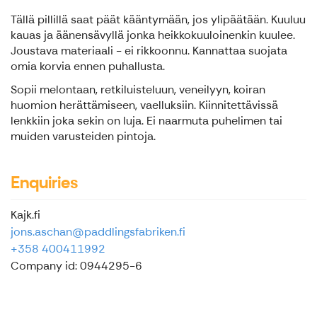
Tällä pillillä saat päät kääntymään, jos ylipäätään. Kuuluu
kauas ja äänensävyllä jonka heikkokuuloinenkin kuulee.
Joustava materiaali - ei rikkoonnu. Kannattaa suojata
omia korvia ennen puhallusta.
Sopii melontaan, retkiluisteluun, veneilyyn, koiran
huomion herättämiseen, vaelluksiin. Kiinnitettävissä
lenkkiin joka sekin on luja. Ei naarmuta puhelimen tai
muiden varusteiden pintoja.
Enquiries
Kajk.fi
jons.aschan@paddlingsfabriken.fi
+358 400411992
Company id: 0944295-6