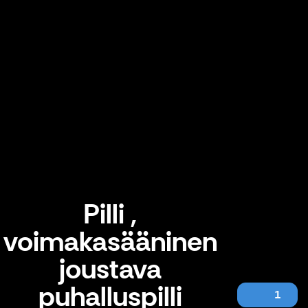
Pilli ,
voimakasääninen
joustava
puhalluspilli
1
Pilli , voimakasääninen joustava puhalluspilli