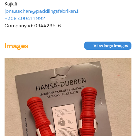
Kajk.fi
jons.aschan@paddlingsfabriken.fi
+358 400411992
Company id: 0944295-6
Images
View large images