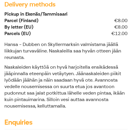
Delivery methods
Pickup in Ekenäs/Tammisaari
Parcel (Finland)
€8.00
By letter (EU)
€8.00
Parcels (EU)
€12.00
Hansa - Dubben on Skyllermarksin valmistama jäällä
liikkujan turvaväline. Naskaleilla saa hyvän otteen jään
reunasta.
Naskaleiden käyttöä on hyvä harjoitella ensikädessä
jääpinnalla eteenpäin vetäytyen. Jäänaskaleiden piikit
lyödään jäähän ja näin saadaan hyvä ote. Avannosta
vedelle nousemisessa on suurta etua jos avantoon
pudonnut saa jalat potkittua lähelle veden pintaa, ikään
kuin pintauimarina. Silloin vesi auttaa avannosta
nousemisessa, kelluttamalla.
Enquiries