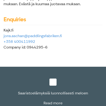
mukaan. Evästä ja kuumaa juotavaa mukaan.
Enquiries
Kajk.fi
jons.aschan@paddlingsfabriken.fi
+358 400411992
Company id: 0944295-6
Saaristoelämyksiä luonnollisesti meloen
Read more