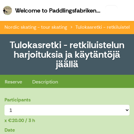
Welco
Welcome to Paddlingsfabriken & Kajk.fi
Nordic skating - tour skating
Tulokasretki - retkiluistelu
Tulokasretki - retkiluistelun
harjoituksia ja käytäntöjä
jäällä
Tulokasretki - retkiluistelun harjoituksia ja käytäntöjä jäällä
Reserve
Description
Participants
€20.00 / 3 h
Date