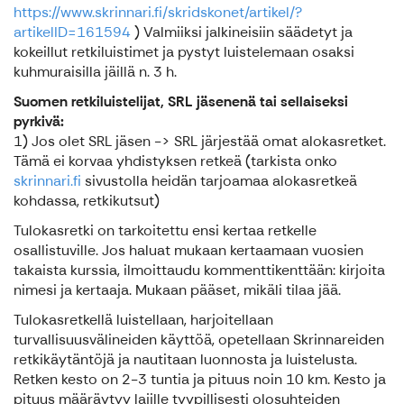
https://www.skrinnari.fi/skridskonet/artikel/?
artikelID=161594
) Valmiiksi jalkineisiin säädetyt ja
kokeillut retkiluistimet ja pystyt luistelemaan osaksi
kuhmuraisilla jäillä n. 3 h.
Suomen retkiluistelijat, SRL jäsenenä tai sellaiseksi
pyrkivä:
1) Jos olet SRL jäsen -> SRL järjestää omat alokasretket.
Tämä ei korvaa yhdistyksen retkeä (tarkista onko
skrinnari.fi
sivustolla heidän tarjoamaa alokasretkeä
kohdassa, retkikutsut)
Tulokasretki on tarkoitettu ensi kertaa retkelle
osallistuville. Jos haluat mukaan kertaamaan vuosien
takaista kurssia, ilmoittaudu kommenttikenttään: kirjoita
nimesi ja kertaaja. Mukaan pääset, mikäli tilaa jää.
Tulokasretkellä luistellaan, harjoitellaan
turvallisuusvälineiden käyttöä, opetellaan Skrinnareiden
retkikäytäntöjä ja nautitaan luonnosta ja luistelusta.
Retken kesto on 2-3 tuntia ja pituus noin 10 km. Kesto ja
pituus määräytyy lajille tyypillisesti olosuhteiden