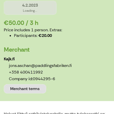
4.2.2023
Loading...
€50.00 / 3 h
Price includes 1 person.
Extras:
Participants
€20.00
Merchant
Kajk.fi
jons.aschan@paddlingsfabriken.fi
+358 400411992
Company id:
0944295-6
Merchant terms
Haluat liittyä retkiluistelurekelle, mutta tulokasretki on