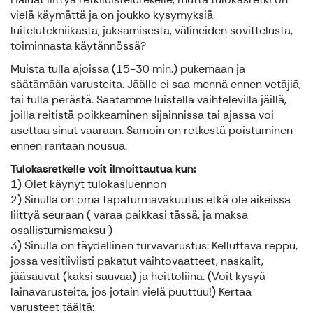
vielä käymättä ja on joukko kysymyksiä
luitelutekniikasta, jaksamisesta, välineiden sovittelusta,
toiminnasta käytännössä?
Muista tulla ajoissa (15-30 min.) pukemaan ja
säätämään varusteita. Jäälle ei saa mennä ennen vetäjiä,
tai tulla perästä. Saatamme luistella vaihtelevilla jäillä,
joilla reitistä poikkeaminen sijainnissa tai ajassa voi
asettaa sinut vaaraan. Samoin on retkestä poistuminen
ennen rantaan nousua.
Tulokasretkelle voit ilmoittautua kun:
1) Olet käynyt tulokasluennon
2) Sinulla on oma tapaturmavakuutus etkä ole aikeissa
liittyä seuraan ( varaa paikkasi tässä, ja maksa
osallistumismaksu )
3) Sinulla on täydellinen turvavarustus: Kelluttava reppu,
jossa vesitiiviisti pakatut vaihtovaatteet, naskalit,
jääsauvat (kaksi sauvaa) ja heittoliina. (Voit kysyä
lainavarusteita, jos jotain vielä puuttuu!) Kertaa
varusteet täältä: